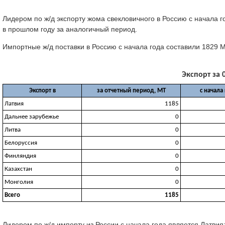
Лидером по ж/д экспорту жома свекловичного в Россию с начала г
в прошлом году за аналогичный период.
Импортные ж/д поставки в Россию с начала года составили 1829 
Экспорт за 0
Экспорт в
за отчетный период, МТ
с начала
Латвия
1185
Дальнее зарубежье
0
Литва
0
Белоруссия
0
Финляндия
0
Казахстан
0
Монголия
0
Всего
1185
Лидером по ж/д импорту из России с начала года является Латви