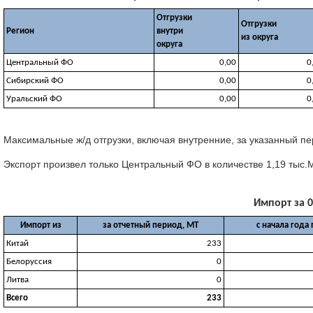
Отгрузки
Отгрузки
Регион
внутри
из округа
округа
Центральный ФО
0,00
0
Сибирский ФО
0,00
0
Уральский ФО
0,00
0
Максимальные ж/д отгрузки, включая внутренние, за указанный пе
Экспорт произвел только Центральный ФО в количестве 1,19 тыс.М
Импорт за 0
Импорт из
за отчетный период, МТ
с начала года
Китай
233
Белоруссия
0
Литва
0
Всего
233