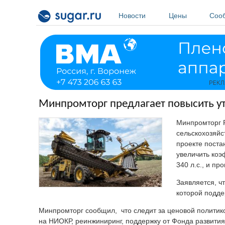
Перейти к основному содержанию
Новости
Цены
Соо
Минпромторг предлагает повысить ути
Минпромторг Р
сельскохозяйс
проекте поста
увеличить коэ
340 л.с., и п
Заявляется, ч
которой подде
Минпромторг сообщил, что следит за ценовой политик
на НИОКР, реинжиниринг, поддержку от Фонда развити