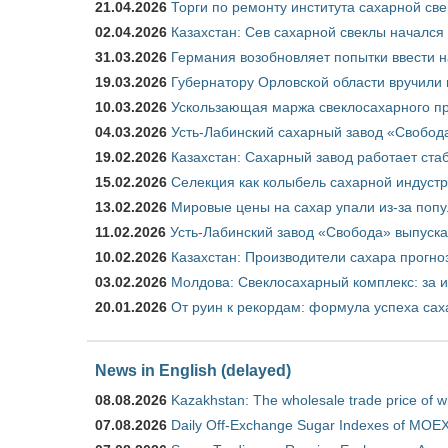
21.04.2026
Торги по ремонту института сахарной св
02.04.2026
Казахстан: Сев сахарной свеклы начался 
31.03.2026
Германия возобновляет попытки ввести на
19.03.2026
Губернатору Орловской области вручили 
10.03.2026
Ускользающая маржа свеклосахарного пр
04.03.2026
Усть-Лабинский сахарный завод «Свобод
19.02.2026
Казахстан: Сахарный завод работает ста
15.02.2026
Селекция как колыбель сахарной индуст
13.02.2026
Мировые цены на сахар упали из-за поп
11.02.2026
Усть-Лабинский завод «Свобода» выпускае
10.02.2026
Казахстан: Производители сахара прогно
03.02.2026
Молдова: Свеклосахарный комплекс: за 
20.01.2026
От руин к рекордам: формула успеха сах
News in English (delayed)
08.08.2026
Kazakhstan: The wholesale trade price of w
07.08.2026
Daily Off-Exchange Sugar Indexes of MOEX