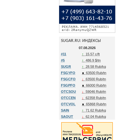
SUGAR.RU: ИНДЕКСЫ
07.08.2026
#11
↑
15.57 c/ft
#5
↑
486.9 $/tn
SUGR
↑
28.58 Rub/kg
FSGYFO
∎
63500 Rub/tn
FSGCFO
↓
63500 Rub/tn
FSGPFO
∎
66000 Rub/tn
OTCSOU
↓
59046 Rub/tn
OTCCEN
↓
62358 Rub/tn
OTCVOL
∎
65868 Rub/tn
SAIN
↑
71.62 Rub/kg
SAOUT
↓
62.04 Rub/kg