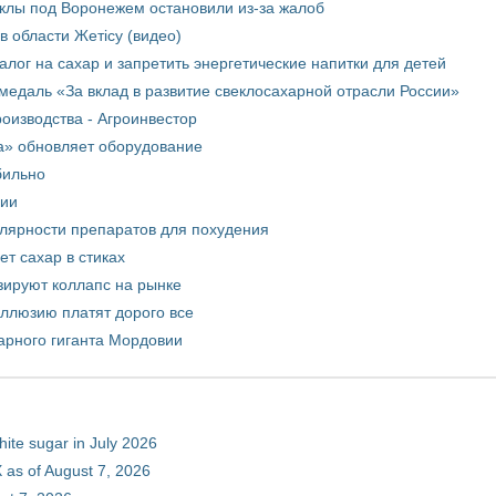
еклы под Воронежем остановили из-за жалоб
в области Жетісу (видео)
лог на сахар и запретить энергетические напитки для детей
медаль «За вклад в развитие свеклосахарной отрасли России»
оизводства - Агроинвестор
а» обновляет оборудование
бильно
рии
улярности препаратов для похудения
т сахар в стиках
зируют коллапс на рынке
иллюзию платят дорого все
арного гиганта Мордовии
hite sugar in July 2026
 as of August 7, 2026