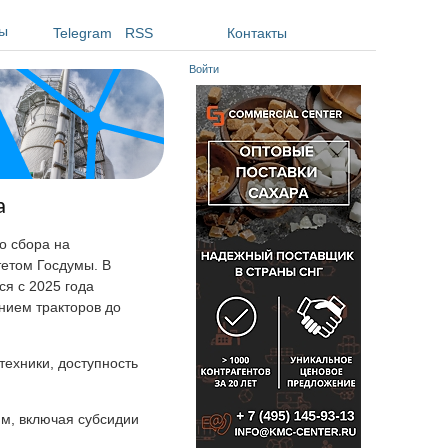
ы
Telegram
RSS
Контакты
Войти
а
о сбора на
тетом Госдумы. В
ся с 2025 года
нием тракторов до
техники, доступность
м, включая субсидии