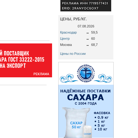
ЦЕНЫ, РУБ/КГ.
07.08.2026
Краснодар
↔
59,5
Центр
↔
60
Москва
↔
68,7
Цены по России