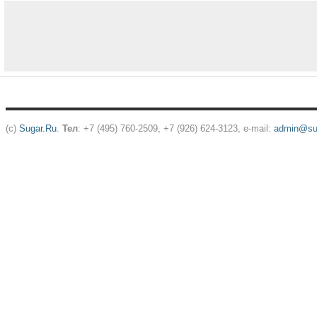
(c)
Sugar.Ru
.
Тел
: +7 (495) 760-2509, +7 (926) 624-3123, e-mail:
admin@sug