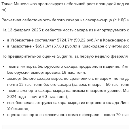
Также Минсельхоз прогнозирует небольшой рост площадей под саха
га).
Расчетная себестоимость белого сахара из сахара-сырца (с НДС и п
На 13 февраля 2025 г. себестоимость сахара из импортируемого 
в Узбекистане составляет $724,7/т (59,22 руб./кг в Краснодаре
в Казахстане - $657,9/т (57,83 руб./кг в Краснодаре с учетом дос
По предварительной оценке Sugar.ru, за первую неделю февраля
темпы импорта белорусского сахара продолжили падение. Импор
Белоруссия импортировала 16 тыс. тонн;
экспорт белого сахара вырос по сравнению с январем, но не д
почти 13 тыс. тонн белого сахара (за весь январь – 50 тыс. тонн
темпы экспорта сахара-сырца на низком январском уровне. Мы 
2024 года – почти 60 тыс. тонн);
возобновилась отгрузка сахара-сырца из портового склада Лие
Узбекистан;
оценка экспорта свекловичного жома в феврале – около 70 тыс. 