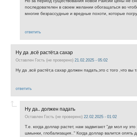
Но за период существования новой Райсии цены не сниж
последователен в своем желании обогащаться во чтобы
многие безрассудные и вредные похоти, которые погруж
ответить
Ну да ,всё растёт,а сахар
Оставлен
Гость (не проверено)
21.02.2025 - 05:02
Ну да ,всё растёт,а сахар должен падать,это с того ,что вы 
ответить
Ну да.. должен падать
Оставлен
Гость (не проверено)
22.02.2025 - 01:02
Т.е. когда доллар растет, нам задвигают "де мол ну это
шмынки, глобализация.." Когда доллар валится опять 