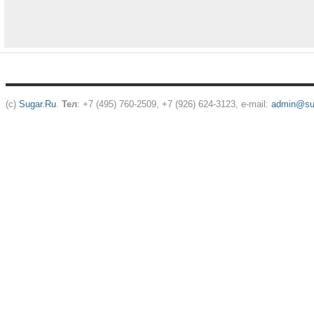
(c)
Sugar.Ru
.
Тел
: +7 (495) 760-2509, +7 (926) 624-3123, e-mail:
admin@sug