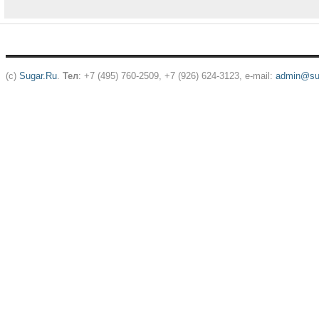
(c)
Sugar.Ru
.
Тел
: +7 (495) 760-2509, +7 (926) 624-3123, e-mail:
admin@sug