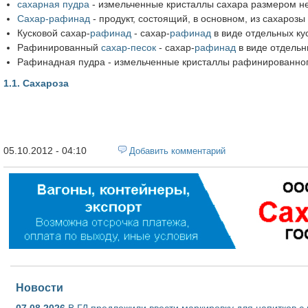
сахарная пудра
- измельченные кристаллы сахара размером не
Сахар-рафинад
- продукт, состоящий, в основном, из сахароз
Кусковой сахар-
рафинад
- сахар-
рафинад
в виде отдельных ку
Рафинированный
сахар-песок
- сахар-
рафинад
в виде отдельн
Рафинадная пудра - измельченные кристаллы рафинированного
1.1. Сахароза
05.10.2012 - 04:10
Добавить комментарий
Новости
07.08.2026
В ГД предложили ввести маркировку для напитков 