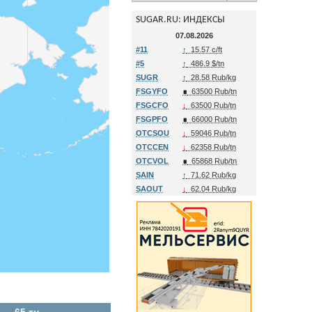
SUGAR.RU: ИНДЕКСЫ
07.08.2026
#11
↑
15.57 c/ft
#5
↑
486.9 $/tn
SUGR
↑
28.58 Rub/kg
FSGYFO
∎
63500 Rub/tn
FSGCFO
↓
63500 Rub/tn
FSGPFO
∎
66000 Rub/tn
OTCSOU
↓
59046 Rub/tn
OTCCEN
↓
62358 Rub/tn
OTCVOL
∎
65868 Rub/tn
SAIN
↑
71.62 Rub/kg
SAOUT
↓
62.04 Rub/kg
65 тн