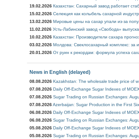
19.02.2026
Казахстан: Сахарный завод работает ста
15.02.2026
Селекция как колыбель сахарной индуст
13.02.2026
Мировые цены на сахар упали из-за поп
11.02.2026
Усть-Лабинский завод «Свобода» выпускае
10.02.2026
Казахстан: Производители сахара прогно
03.02.2026
Молдова: Свеклосахарный комплекс: за 
20.01.2026
От руин к рекордам: формула успеха сах
News in English (delayed)
08.08.2026
Kazakhstan: The wholesale trade price of w
07.08.2026
Daily Off-Exchange Sugar Indexes of MOEX
07.08.2026
Sugar Trading on Russian Exchanges: Augu
07.08.2026
Azerbaijan: Sugar Production in the First S
06.08.2026
Daily Off-Exchange Sugar Indexes of MOEX
06.08.2026
Sugar Trading on Russian Exchanges: Augu
05.08.2026
Daily Off-Exchange Sugar Indexes of MOEX
05.08.2026
Sugar Trading on Russian Exchanges: Augu