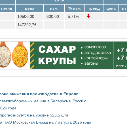
тренд
цена
изм.
% изм.
тренд
цена
из
10500,00
-600,00
-5,71%
147292,76
фоне снижения производства в Европе
 свеклоуборочных машин в Беларусь и Россию
2026 года
рогнозируется на уровне 523,5 ц/га
 ПАО Московская Биржа на 7 августа 2026 года