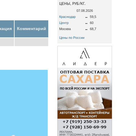
ЦЕНЫ, РУБ/КГ.
07.08.2026
Краснодар
↔
59,5
Центр
↔
60
кация
Комментарий
Москва
↔
68,7
Цены по России