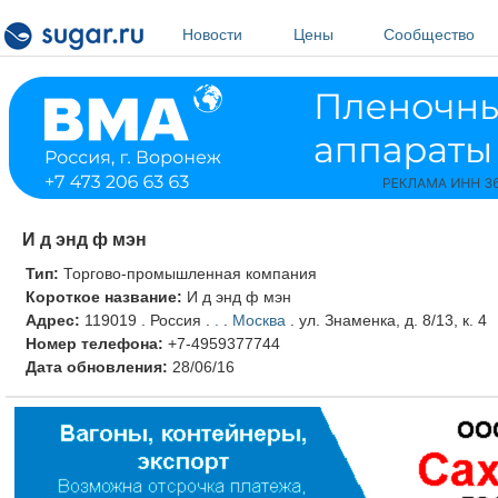
Перейти к основному содержанию
Новости
Цены
Сообщество
И д энд ф мэн
Тип:
Торгово-промышленная компания
Короткое название:
И д энд ф мэн
Адрес:
119019
.
Россия
.
.
.
Москва
.
ул. Знаменка, д. 8/13, к. 4
Номер телефона:
+7-4959377744
Дата обновления:
28/06/16