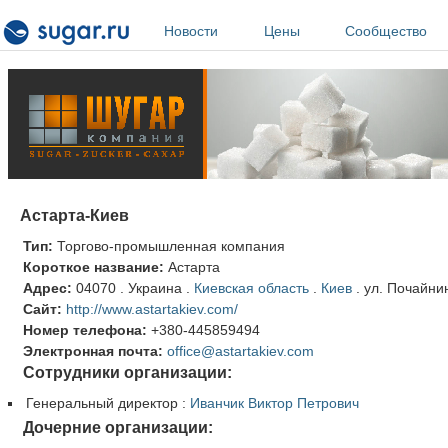
Перейти к основному содержанию
Новости
Цены
Сообщество
Астарта-Киев
Тип:
Торгово-промышленная компания
Короткое название:
Астарта
Адрес:
04070
.
Украина
.
Киевская область
.
Киев
.
ул. Почайнин
Сайт:
http://www.astartakiev.com/
Номер телефона:
+380-445859494
Электронная почта:
office@astartakiev.com
Сотрудники организации:
Генеральный директор
:
Иванчик Виктор Петрович
Дочерние организации: