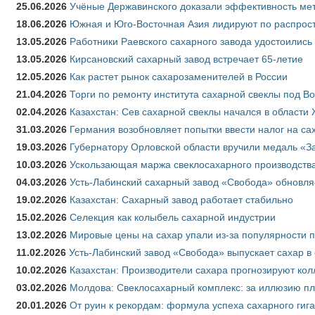
25.06.2026
Учёные Державинского доказали эффективность ме
18.06.2026
Южная и Юго-Восточная Азия лидируют по распрост
13.05.2026
Работники Раевского сахарного завода удостоились
13.05.2026
Кирсановский сахарный завод встречает 65-летие
12.05.2026
Как растет рынок сахарозаменителей в России
21.04.2026
Торги по ремонту института сахарной свеклы под В
02.04.2026
Казахстан: Сев сахарной свеклы начался в области 
31.03.2026
Германия возобновляет попытки ввести налог на сах
19.03.2026
Губернатору Орловской области вручили медаль «За
10.03.2026
Ускользающая маржа свеклосахарного производства
04.03.2026
Усть-Лабинский сахарный завод «Свобода» обновля
19.02.2026
Казахстан: Сахарный завод работает стабильно
15.02.2026
Селекция как колыбель сахарной индустрии
13.02.2026
Мировые цены на сахар упали из-за популярности 
11.02.2026
Усть-Лабинский завод «Свобода» выпускает сахар в 
10.02.2026
Казахстан: Производители сахара прогнозируют кол
03.02.2026
Молдова: Свеклосахарный комплекс: за иллюзию пл
20.01.2026
От руин к рекордам: формула успеха сахарного гиг