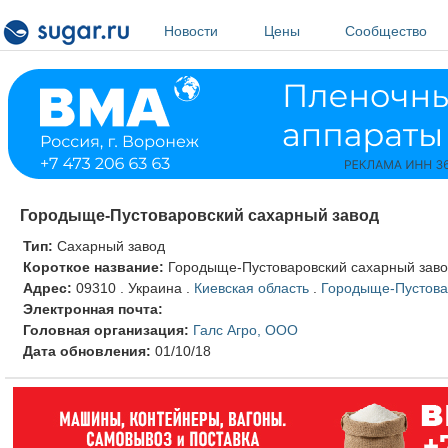
Перейти к основному содержанию
Новости
Цены
Сообщество
Городыще-Пустоваровский сахарный завод
Тип:
Сахарный завод
Короткое название:
Городыще-Пустоваровский сахарный зав
Адрес:
09310
.
Украина
.
Киевская область
.
Городыще-Пустовар
Электронная почта:
Головная организация:
Галс Агро, ООО
Дата обновления:
01/10/18