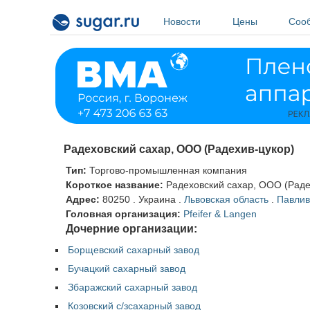
Перейти к основному содержанию
Новости
Цены
Соо
Радеховский сахар, ООО (Радехив-цукор)
Тип:
Торгово-промышленная компания
Короткое название:
Радеховский сахар, ООО (Раде
Адрес:
80250
.
Украина
.
Львовская область
.
Павлив
Головная организация:
Pfeifer & Langen
Дочерние организации:
Борщевский сахарный завод
Бучацкий сахарный завод
Збаражский сахарный завод
Козовский с/зсахарный завод