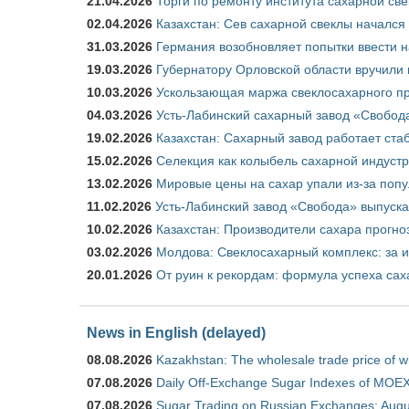
21.04.2026
Торги по ремонту института сахарной св
02.04.2026
Казахстан: Сев сахарной свеклы начался 
31.03.2026
Германия возобновляет попытки ввести на
19.03.2026
Губернатору Орловской области вручили 
10.03.2026
Ускользающая маржа свеклосахарного пр
04.03.2026
Усть-Лабинский сахарный завод «Свобод
19.02.2026
Казахстан: Сахарный завод работает ста
15.02.2026
Селекция как колыбель сахарной индуст
13.02.2026
Мировые цены на сахар упали из-за поп
11.02.2026
Усть-Лабинский завод «Свобода» выпускае
10.02.2026
Казахстан: Производители сахара прогно
03.02.2026
Молдова: Свеклосахарный комплекс: за 
20.01.2026
От руин к рекордам: формула успеха сах
News in English (delayed)
08.08.2026
Kazakhstan: The wholesale trade price of w
07.08.2026
Daily Off-Exchange Sugar Indexes of MOEX
07.08.2026
Sugar Trading on Russian Exchanges: Augu