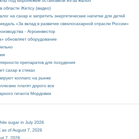
еклы под Воронежем остановили из-за жалоб
в области Жетісу (видео)
лог на сахар и запретить энергетические напитки для детей
медаль «За вклад в развитие свеклосахарной отрасли России»
оизводства - Агроинвестор
а» обновляет оборудование
бильно
рии
улярности препаратов для похудения
т сахар в стиках
зируют коллапс на рынке
иллюзию платят дорого все
арного гиганта Мордовии
hite sugar in July 2026
 as of August 7, 2026
st 7, 2026