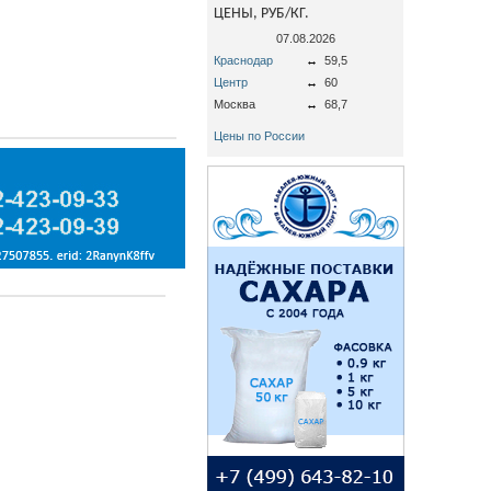
ЦЕНЫ, РУБ/КГ.
07.08.2026
Краснодар
↔
59,5
Центр
↔
60
Москва
↔
68,7
Цены по России