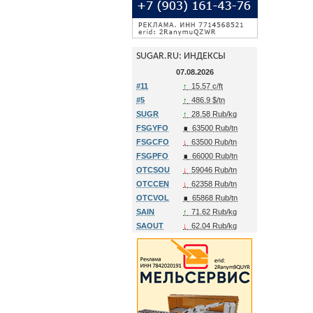
SUGAR.RU: ИНДЕКСЫ
07.08.2026
#11
↑
15.57 c/ft
#5
↑
486.9 $/tn
SUGR
↑
28.58 Rub/kg
FSGYFO
∎
63500 Rub/tn
FSGCFO
↓
63500 Rub/tn
FSGPFO
∎
66000 Rub/tn
OTCSOU
↓
59046 Rub/tn
OTCCEN
↓
62358 Rub/tn
OTCVOL
∎
65868 Rub/tn
SAIN
↑
71.62 Rub/kg
SAOUT
↓
62.04 Rub/kg