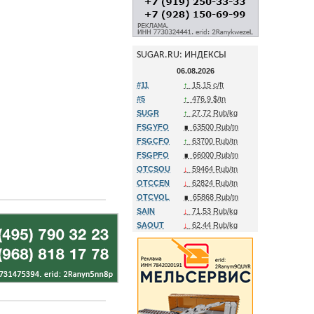
SUGAR.RU: ИНДЕКСЫ
06.08.2026
#11
↑
15.15 c/ft
#5
↑
476.9 $/tn
SUGR
↑
27.72 Rub/kg
FSGYFO
∎
63500 Rub/tn
FSGCFO
↑
63700 Rub/tn
FSGPFO
∎
66000 Rub/tn
OTCSOU
↓
59464 Rub/tn
OTCCEN
↓
62824 Rub/tn
OTCVOL
∎
65868 Rub/tn
SAIN
↓
71.53 Rub/kg
SAOUT
↓
62.44 Rub/kg