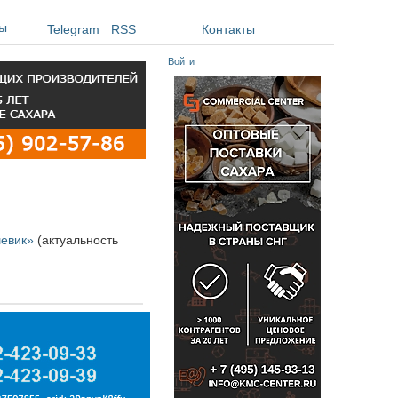
ы
Telegram
RSS
Контакты
Войти
шевик»
(актуальность