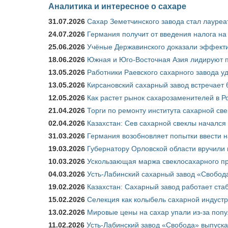
Аналитика и интересное о сахаре
31.07.2026
Сахар Земетчинского завода стал лауреа
24.07.2026
Германия получит от введения налога на
25.06.2026
Учёные Державинского доказали эффекти
18.06.2026
Южная и Юго-Восточная Азия лидируют п
13.05.2026
Работники Раевского сахарного завода у
13.05.2026
Кирсановский сахарный завод встречает 
12.05.2026
Как растет рынок сахарозаменителей в Р
21.04.2026
Торги по ремонту института сахарной св
02.04.2026
Казахстан: Сев сахарной свеклы начался 
31.03.2026
Германия возобновляет попытки ввести на
19.03.2026
Губернатору Орловской области вручили 
10.03.2026
Ускользающая маржа свеклосахарного пр
04.03.2026
Усть-Лабинский сахарный завод «Свобод
19.02.2026
Казахстан: Сахарный завод работает ста
15.02.2026
Селекция как колыбель сахарной индуст
13.02.2026
Мировые цены на сахар упали из-за поп
11.02.2026
Усть-Лабинский завод «Свобода» выпускае