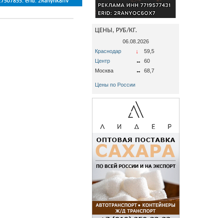
ЦЕНЫ, РУБ/КГ.
06.08.2026
Краснодар
↓
59,5
Центр
↔
60
Москва
↔
68,7
Цены по России