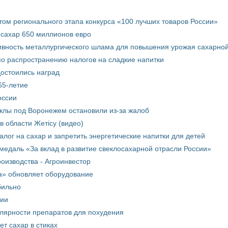
том регионального этапа конкурса «100 лучших товаров России»
 сахар 650 миллионов евро
вность металлургического шлама для повышения урожая сахарной
о распространению налогов на сладкие напитки
достоились наград
65-летие
оссии
еклы под Воронежем остановили из-за жалоб
в области Жетісу (видео)
лог на сахар и запретить энергетические напитки для детей
медаль «За вклад в развитие свеклосахарной отрасли России»
оизводства - Агроинвестор
а» обновляет оборудование
бильно
рии
улярности препаратов для похудения
т сахар в стиках