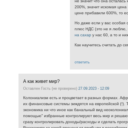
не значит что она осталась 
200%, значит искомая цена +
цене прибавили 600%, то ес
Но даже если у вас особая 
плюс НДС (это не я люблю, 
на сахар
у нас 60, а то и ни
Как научитесь считать до с
ответить
А как живет мир?
Оставлен
Гость (не проверено)
27.09.2023 - 12:09
Колониализм есть и процветает в разных формах. Афр
их финансовые системы зиждятся на европейской (!). 
экономика ни что иное как банальный вид неоколониа
помощью" избранные контролируют весь мир и решают к
сразу контролировать доходы/расходы и сделать прогр
Расскажите ка какой процент от прибыли в российском