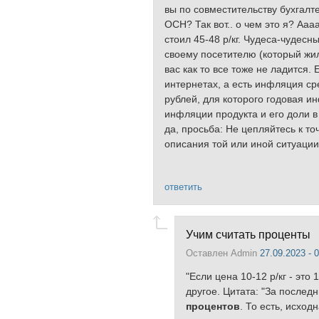
вы по совместительству бухгалт
ОСН? Так вот.. о чем это я? Ааа
стоил 45-48 р/кг. Чудеса-чудесн
своему посетителю (который жил-
вас как то все тоже не ладится
интернетах, а есть инфляция с
рублей, для которого годовая и
инфляции продукта и его доли в
да, просьба: Не цепляйтесь к т
описания той или иной ситуации
ответить
Учим считать проценты
Оставлен
Admin
27.09.2023 - 
"Если цена 10-12 р/кг - это
другое. Цитата: "За послед
процентов
. То есть, исхо