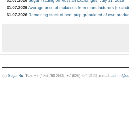
31.07.2026
Sugar Trading on Russian Exchanges: July 31, 2026
31.07.2026
Average price of molasses from manufacturers (exclud
31.07.2026
Remaining stock of beet pulp granulated of own produc
(c)
Sugar.Ru
.
Тел
: +7 (495) 760-2509, +7 (926) 624-3123, e-mail:
admin@sug