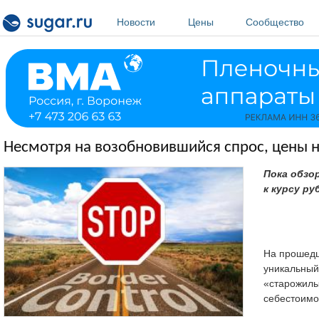
Перейти к основному содержанию
Новости
Цены
Сообщество
Несмотря на возобновившийся спрос, цены н
Пока обзо
к курсу ру
На прошедш
уникальный
«старожилы
себестоимо