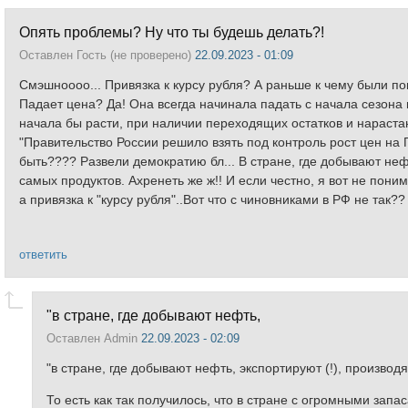
Опять проблемы? Ну что ты будешь делать?!
Оставлен
Гость (не проверено)
22.09.2023 - 01:09
Смэшноооо... Привязка к курсу рубля? А раньше к чему были п
Падает цена? Да! Она всегда начинала падать с начала сезона
начала бы расти, при наличии переходящих остатков и нараст
"Правительство России решило взять под контроль рост цен на Г
быть???? Развели демократию бл... В стране, где добывают нефт
самых продуктов. Ахренеть же ж!! И если честно, я вот не пон
а привязка к "курсу рубля"..Вот что с чиновниками в РФ не так
ответить
"в стране, где добывают нефть,
Оставлен
Admin
22.09.2023 - 02:09
"в стране, где добывают нефть, экспортируют (!), производ
То есть как так получилось, что в стране с огромными зап