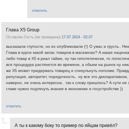
ответить
Глава X5 Group
Оставлен
Гость (не проверено)
17.07.2024 - 02:07
высказала глупости, но их опубликовали (!) О ужас и грусть.. Н
Глава в курсе какой запас товаров в магазинах? А какая нацен
либо товар в Х5 в риал тайме, ну так гипотетически, то логисти
вся процедура растянется во времени, а обьем на рынок ну ник
же Х5 может придержать товарец и спекульнуть попозже. Правда 
репутация, авторитет, порядочность.. ну все это декларативное,
наверно, не очень интересна.. так к слову пришлось? А сути 
главе нужно подтянуть знания в экономике и госустройстве ))
ответить
А ты к какому боку то пример по яйцам привёл?