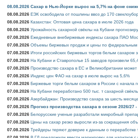
08.08.2026
Сахар в Нью-Йорке вырос на 5,7% на фоне сниж
08.08.2026
ЕЭК освободила от пошлины ввоз до 170 свеклоубо
08.08.2026
Казахстан: Оптовая цена сахара в июле 2026 года
08.08.2026
Урожайность сахарной свёклы на Кубани прогнозируе
07.08.2026
Ежедневные внебиржевые индексы сахара ПАО Моско
07.08.2026
Объемы биржевых продаж и цены по федеральным ок
07.08.2026
Итоги российских биржевых торгов белым сахаром за
07.08.2026
На Кубани и Ставрополье 15 заводов произвели 65,4
07.08.2026
Производство сахара в ЕС и Великобритании может 
07.08.2026
Индекс цен ФАО на сахар в июле вырос на 5,6%
07.08.2026
Биржевые торги белым сахаром в России с начала г
07.08.2026
На Кубани переработано 500 тыс. т сахарной свёкл
07.08.2026
Азербайджан: Производство сахара за шесть месяце
07.08.2026
Прогноз производства сахара в сезоне 2026/27 -
07.08.2026
Белорусские ученые разработали микробный препар
07.08.2026
Цены на сахар резко выросли из-за сокращения объ
07.08.2026
Трейдеры теряют доверие к данным о переработке 
07.08.2026
В ГД предложили ввести маркировку для напитков 