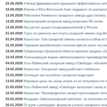
25.06.2026
Учёные Державинского доказали эффективность ме
18.06.2026
Южная и Юго-Восточная Азия лидируют по распрост
13.05.2026
Работники Раевского сахарного завода удостоились
13.05.2026
Кирсановский сахарный завод встречает 65-летие
12.05.2026
Как растет рынок сахарозаменителей в России
21.04.2026
Торги по ремонту института сахарной свеклы под В
02.04.2026
Казахстан: Сев сахарной свеклы начался в области 
31.03.2026
Германия возобновляет попытки ввести налог на сах
19.03.2026
Губернатору Орловской области вручили медаль «За
10.03.2026
Ускользающая маржа свеклосахарного производства
04.03.2026
Усть-Лабинский сахарный завод «Свобода» обновля
19.02.2026
Казахстан: Сахарный завод работает стабильно
15.02.2026
Селекция как колыбель сахарной индустрии
13.02.2026
Мировые цены на сахар упали из-за популярности 
11.02.2026
Усть-Лабинский завод «Свобода» выпускает сахар в 
10.02.2026
Казахстан: Производители сахара прогнозируют кол
03.02.2026
Молдова: Свеклосахарный комплекс: за иллюзию пл
20.01.2026
От руин к рекордам: формула успеха сахарного гиг