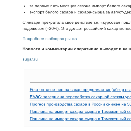
за первые пять месяцев сезона импорт белого сахар
экспорт белого сахара и сахара-сырца за август-дек
C января прекратила свое действие т.н. «курсовая пош
подешевел (~20%). Это делает российский сахар мене
Подробнее в обзорах рынка
.
Новости и комментарии оперативно выходят в на
sugar.ru
Рост оптовых цен на сахар продолжается (обзор ры
ЕАЭС: завершена переработка сахарной свеклы ур
Прогноз производства сахара в России снижен на 50
Пошлина на импорт сахара-сырца в Таможенный сою
Пошлина на импорт сахара-сырца в Таможенный сою