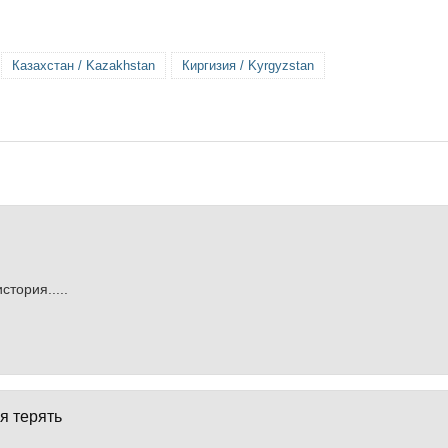
Казахстан / Kazakhstan
Киргизия / Kyrgyzstan
тория.....
я терять