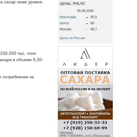
на сахар ниже уровня
ЦЕНЫ, РУБ/КГ.
05.08.2026
Краснодар
↔
60,5
Центр
↔
60
Москва
↓
68,7
Цены по России
150-250 тыс. тонн
ахара в объеме 6,20-
е потребление за