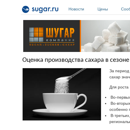
Перейти к основному содержанию
Новости
Цены
Соо
Оценка производства сахара в сезоне
За период
сахар зна
Для роста
Во-первых
Во-вторых
особенно 
В-третьих
региональ