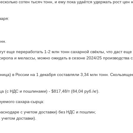
есколько сотен тысяч тонн, и ему пока удаётся удержать рост цен 
варя:
онн.
ут еще переработать 1-2 млн тонн сахарной свёклы, что даст еще 
 сиропа и мелассы, можно ожидать в сезоне 2024/25 производства с
зница) в России на 1 декабря составляли 3,34 млн тонн. Скользяще
 (с НДС и пошлинами) - $817,48/т (84,04 руб./кг).
ируемого сахара-сырца:
Краснодаре с учетом доставки) без НДС и пошлин;
с учетом доставки).