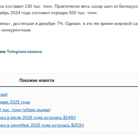
а составил 130 тыс. тонн. Практически весь сахар шел из Белорусс
абрь 2024 года составил порядка 500 тыс. тонн;
лина», достигшая в декабре 7%. Однако, в это же время мировой с
е конкурентным.
шем
Telegram-канале
Похожие новости
нка)
ожая 2025 года
 тыс. тонн (обзор рынка)
з в июле 2026 года осталась $248/т
з в сентябре 2025 года осталась $203/т