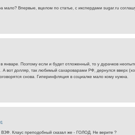
ара мало? Впервые, вцелом по статье, с икспердами sugar.ru соглаш
в январе. Поэтому если и будет отложенный, то у дурачков неопыт
. А вот долляр, так любимый сахароварами РФ, дернулся вверх (хо
 договорятся снова. Гиперинфляция в социалке мало кому нужна.
01
и ВЗФ. Клаус преподобный сказал же - ГОЛОД. Не верите ?