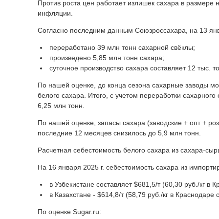
Против роста цен работает излишек сахара в размере н
инфляции.
Согласно последним данным Союзроссахара, на 13 ян
переработано 39 млн тонн сахарной свёклы;
произведено 5,85 млн тонн сахара;
суточное производство сахара составляет 12 тыс. т
По нашей оценке, до конца сезона сахарные заводы мог
белого сахара. Итого, с учетом переработки сахарного
6,25 млн тонн.
По нашей оценке, запасы сахара (заводские + опт + ро
последние 12 месяцев снизилось до 5,9 млн тонн.
Расчетная себестоимость белого сахара из сахара-сырца
На 16 января 2025 г. себестоимость сахара из импорт
в Узбекистане составляет $681,5/т (60,30 руб./кг в 
в Казахстане - $614,8/т (58,79 руб./кг в Краснодаре 
По оценке Sugar.ru: