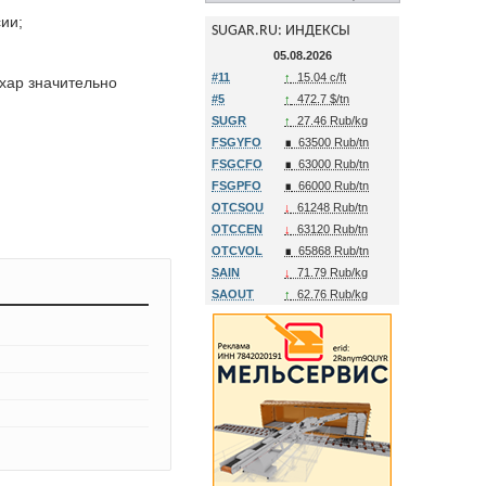
ии;
SUGAR.RU: ИНДЕКСЫ
05.08.2026
#11
↑
15.04 c/ft
ахар значительно
#5
↑
472.7 $/tn
SUGR
↑
27.46 Rub/kg
FSGYFO
∎
63500 Rub/tn
FSGCFO
∎
63000 Rub/tn
FSGPFO
∎
66000 Rub/tn
OTCSOU
↓
61248 Rub/tn
OTCCEN
↓
63120 Rub/tn
OTCVOL
∎
65868 Rub/tn
SAIN
↓
71.79 Rub/kg
SAOUT
↑
62.76 Rub/kg