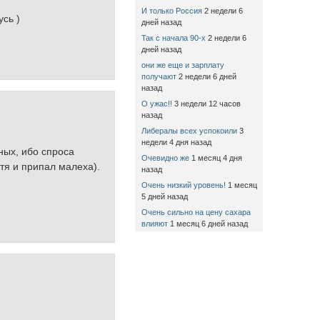
И только Россия
2 недели 6
усь )
дней назад
Так с начала 90-х
2 недели 6
дней назад
они же еще и зарплату
получают
2 недели 6 дней
назад
О ужас!!
3 недели 12 часов
назад
Либералы всех успокоили
3
недели 4 дня назад
ных, ибо спроса
Очевидно же
1 месяц 4 дня
тя и припал малеха).
назад
Очень низкий уровень!
1 месяц
5 дней назад
Очень сильно на цену сахара
влияют
1 месяц 6 дней назад