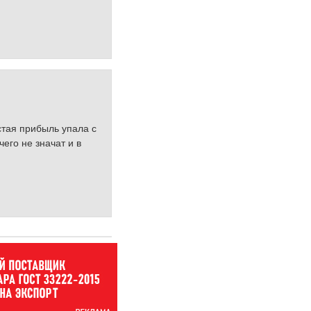
стая прибыль упала c
его не значат и в