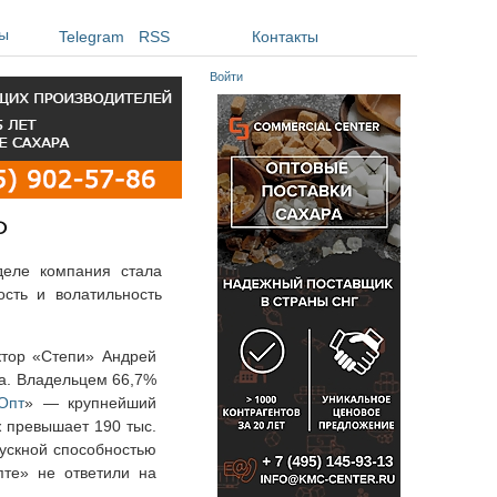
ы
Telegram
RSS
Контакты
Войти
Ф
деле компания стала
сть и волатильность
ектор «Степи» Андрей
ца. Владельцем 66,7%
Опт
» — крупнейший
ж превышает 190 тыс.
пускной способностью
пте» не ответили на