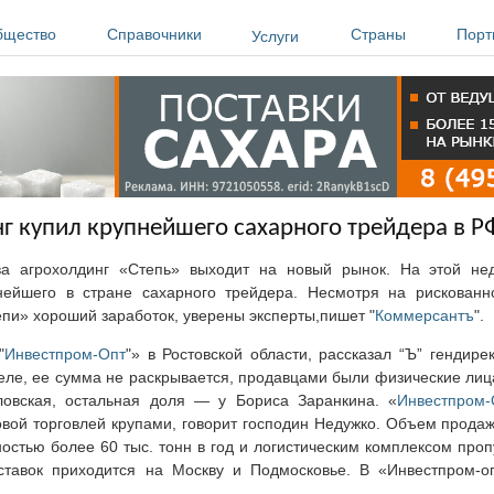
бщество
Справочники
Страны
Порт
Услуги
г купил крупнейшего сахарного трейдера в Р
 агрохолдинг «Степь» выходит на новый рынок. На этой не
ейшего в стране сахарного трейдера. Несмотря на рискованно
пи» хороший заработок, уверены эксперты,пишет "
Коммерсантъ
".
"
Инвестпром-Опт
"» в Ростовской области, рассказал “Ъ” гендир
деле, ее сумма не раскрывается, продавцами были физические ли
овская, остальная доля — у Бориса Заранкина. «
Инвестпром-
вой торговлей крупами, говорит господин Недужко. Объем прода
остью более 60 тыс. тонн в год и логистическим комплексом про
ставок приходится на Москву и Подмосковье. В «Инвестпром-о