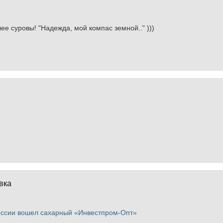
лее суровы! "Надежда, мой компас земной.." )))
вка
оссии вошел сахарный «Инвестпром-Опт»