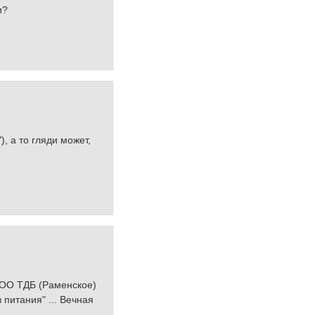
и?
, а то гляди может,
"ООО ТДБ (Раменское)
питания" ... Вечная