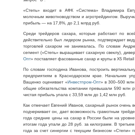
«Степь» входит в АФК «Система» Владимира Евтуш
молочным животноводством и агротрейдингом. Выручка
прибыль — на 17,8%, до 2,1 млрд руб.
Среди трейдеров сахара, которые работают по все
действительно был лидером рынка, подтверждает вед
торговлей сахаром не занималась. По словам Андрея
сегмент («Степь» выращивает сахарную свеклу), дивер
Опт
» поставляет фасованные сахар и крупы в X5 Retail
По словам господина Иванова, построить вертикальн
предприятиям в Краснодарском крае. Начальник у
Ващенко оценивает «
Инвестпром-Опт
» в 300–500 млн
общие обязательства компании превышали 590 млн ру
чистая прибыль упала c 33,59 млн до 1,42 млн руб.
Как отмечает Евгений Иванов, сахарный рынок очень в
подчеркивает он, дает возможность грамотным трейде
года средние цены на сахар в России были на уровне 
итогам года упали до 28 руб. за килограмм. В третьем
года за счет синергии с текущим бизнесом «Степи» 