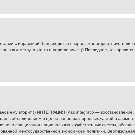
тветствии с иерархией. В последнюю очередь манагеров, ничего личн
о по знакомству, а кто то и родственичек )) Последние, как правил
анов ему вторит )) ИНТЕГРАЦИЯ (лат. integratio — восстановление,
анная с объединением в целое ранее разнородных частей и элемен
ления и сращивания национальных хозяйственных систем, облада
сованной межгосударственной экономики и политики. Вертикальная