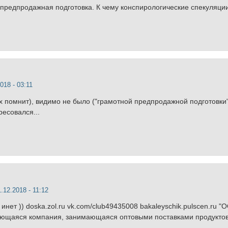
я предпродажная подготовка. К чему конспирологические спекуляци
018 - 03:11
х помнит), видимо не было ("грамотной предпродажной подготовки")
ресовался...
.12.2018 - 11:12
 инет )) doska.zol.ru vk.com/club49435008 bakaleyschik.pulscen.ru 
ающаяся компания, занимающаяся оптовыми поставками продуктов 