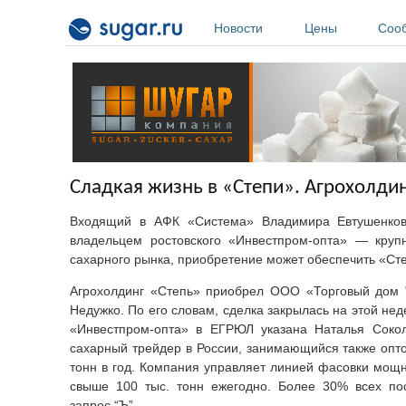
Перейти к основному содержанию
Новости
Цены
Соо
Сладкая жизнь в «Степи». Агрохолдин
Входящий в АФК «Система» Владимира Евтушенкова
владельцем ростовского «Инвестпром-опта» — крупн
сахарного рынка, приобретение может обеспечить «Сте
Агрохолдинг «Степь» приобрел ООО «Торговый дом 
Недужко. По его словам, сделка закрылась на этой не
«Инвестпром-опта» в ЕГРЮЛ указана Наталья Сокол
сахарный трейдер в России, занимающийся также опто
тонн в год. Компания управляет линией фасовки мощн
свыше 100 тыс. тонн ежегодно. Более 30% всех по
запрос “Ъ”.