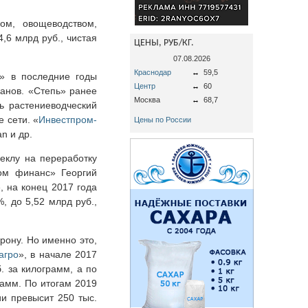
ом, овощеводством,
,6 млрд руб., чистая
ЦЕНЫ, РУБ/КГ.
07.08.2026
Краснодар
↔
59,5
» в последние годы
Центр
↔
60
анов. «Степь» ранее
Москва
↔
68,7
ь растениеводческий
 сети. «
Инвестпром-
Цены по России
n и др.
еклу на переработку
ом финанс» Георгий
, на конец 2017 года
 до 5,52 млрд руб.,
рону. Но именно это,
агро
», в начале 2017
. за килограмм, а по
рамм. По итогам 2019
и превысит 250 тыс.