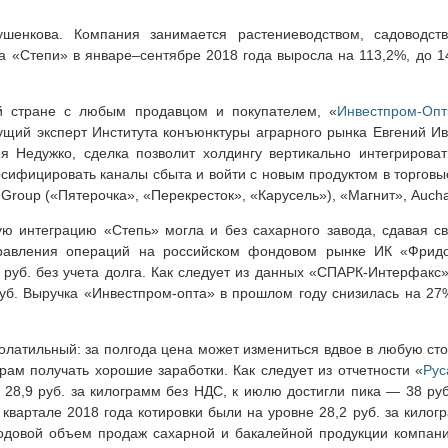
енкова. Компания занимается растениеводством, садоводств
 «Степи» в январе–сентябре 2018 года выросла на 113,2%, до 14
й стране с любым продавцом и покупателем, «
Инвестпром-Опт
ущий эксперт Института конъюнктуры аграрного рынка Евгений Ив
 Недужко, сделка позволит холдингу вертикально интегрироват
сифицировать каналы сбыта и войти с новым продуктом в торговые
 Group («Пятерочка», «Перекресток», «Карусель»), «Магнит», Aucha
ую интеграцию «Степь» могла и без сахарного завода, сдавая св
правления операций на российском фондовом рынке ИК «Фрид
 руб. без учета долга. Как следует из данных «СПАРК-Интерфакс»
б. Выручка «Инвестпром-опта» в прошлом году снизилась на 27%,
олатильный: за полгода цена может измениться вдвое в любую сто
рам получать хорошие заработки. Как следует из отчетности «
Рус
28,9 руб. за килограмм без НДС, к июлю достигли пика — 38 руб
 квартале 2018 года котировки были на уровне 28,2 руб. за килог
годовой объем продаж сахарной и бакалейной продукции компани