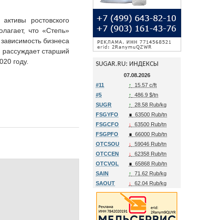
активы ростовского
лагает, что «Степь»
 зависимость бизнеса
— рассуждает старший
20 году.
SUGAR.RU: ИНДЕКСЫ
07.08.2026
#11
↑
15.57 c/ft
#5
↑
486.9 $/tn
SUGR
↑
28.58 Rub/kg
FSGYFO
∎
63500 Rub/tn
FSGCFO
↓
63500 Rub/tn
FSGPFO
∎
66000 Rub/tn
OTCSOU
↓
59046 Rub/tn
OTCCEN
↓
62358 Rub/tn
OTCVOL
∎
65868 Rub/tn
SAIN
↑
71.62 Rub/kg
SAOUT
↓
62.04 Rub/kg