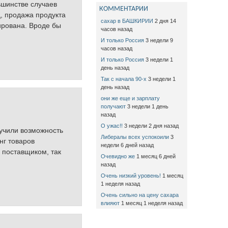
ьшинстве случаев
КОММЕНТАРИИ
ц, продажа продукта
сахар в БАШКИРИИ
2 дня 14
ирована. Вроде бы
часов назад
И только Россия
3 недели 9
часов назад
И только Россия
3 недели 1
день назад
Так с начала 90-х
3 недели 1
день назад
они же еще и зарплату
получают
3 недели 1 день
назад
О ужас!!
3 недели 2 дня назад
учили возможность
Либералы всех успокоили
3
нг товаров
недели 6 дней назад
 поставщиком, так
Очевидно же
1 месяц 6 дней
назад
Очень низкий уровень!
1 месяц
1 неделя назад
Очень сильно на цену сахара
влияют
1 месяц 1 неделя назад