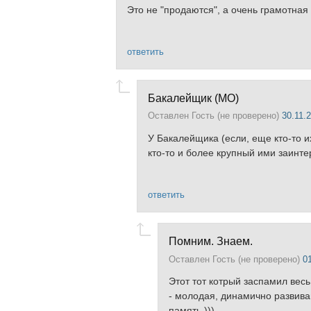
Это не "продаются", а очень грамотна
ответить
Бакалейщик (МО)
Оставлен
Гость (не проверено)
30.11.2
У Бакалейщика (если, еще кто-то и
кто-то и более крупный ими заинте
ответить
Помним. Знаем.
Оставлен
Гость (не проверено)
01
Этот тот котрый заспамил весь
- молодая, динамично развив
память )))