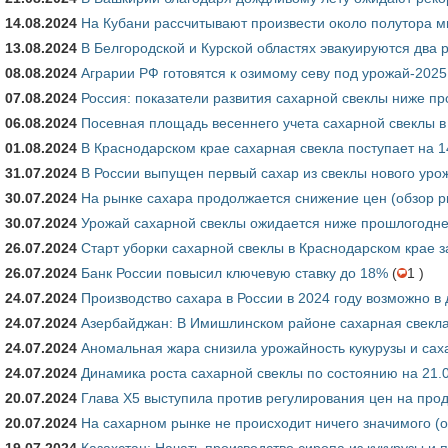
14.08.2024
На Кубани рассчитывают произвести около полутора м
13.08.2024
В Белгородской и Курской областях эвакуируются два 
08.08.2024
Аграрии РФ готовятся к озимому севу под урожай-2025
07.08.2024
Россия: показатели развития сахарной свеклы ниже пр
06.08.2024
Посевная площадь весеннего учета сахарной свеклы в 
01.08.2024
В Краснодарском крае сахарная свекла поступает на 1
31.07.2024
В России выпущен первый сахар из свеклы нового уро
30.07.2024
На рынке сахара продолжается снижение цен (обзор р
30.07.2024
Урожай сахарной свеклы ожидается ниже прошлогодне
26.07.2024
Старт уборки сахарной свеклы в Краснодарском крае 
26.07.2024
Банк России повысил ключевую ставку до 18%
(
1 )
24.07.2024
Производство сахара в России в 2024 году возможно в 
24.07.2024
Азербайджан: В Имишлинском районе сахарная свекла
24.07.2024
Аномальная жара снизила урожайность кукурузы и сах
24.07.2024
Динамика роста сахарной свеклы по состоянию на 21.
20.07.2024
Глава X5 выступила против регулирования цен на про
20.07.2024
На сахарном рынке не происходит ничего значимого (о
19.07.2024
Казахстан: Начать производство сиропа из кукурузы 