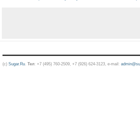
(c)
Sugar.Ru
.
Тел
: +7 (495) 760-2509, +7 (926) 624-3123, e-mail:
admin@sug