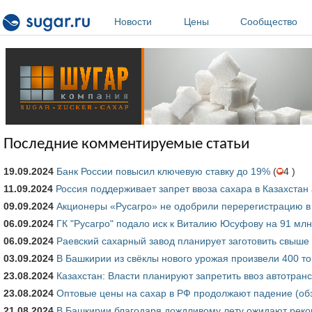
Перейти к основному содержанию
Новости
Цены
Сообщество
Последние комментируемые статьи
19.09.2024
Банк России повысил ключевую ставку до 19%
(
4 )
11.09.2024
Россия поддерживает запрет ввоза сахара в Казахста
09.09.2024
Акционеры «Русагро» не одобрили перерегистрацию в
06.09.2024
ГК "Русагро" подало иск к Виталию Юсуфову на 91 млн
06.09.2024
Раевский сахарный завод планирует заготовить свыше
03.09.2024
В Башкирии из свёклы нового урожая произвели 400 т
23.08.2024
Казахстан: Власти планируют запретить ввоз автотран
23.08.2024
Оптовые цены на сахар в РФ продолжают падение (об
21.08.2024
В Башкирии благодаря дождливому лету ожидают реко