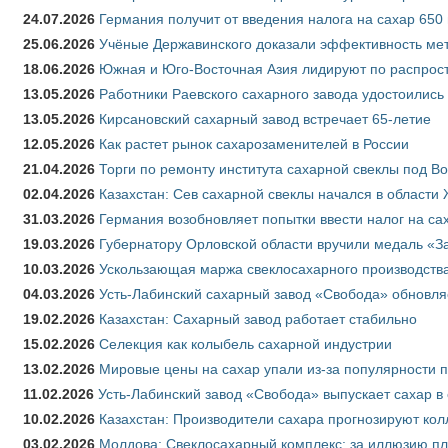
24.07.2026
Германия получит от введения налога на сахар 650
25.06.2026
Учёные Державинского доказали эффективность ме
18.06.2026
Южная и Юго-Восточная Азия лидируют по распрост
13.05.2026
Работники Раевского сахарного завода удостоились
13.05.2026
Кирсановский сахарный завод встречает 65-летие
12.05.2026
Как растет рынок сахарозаменителей в России
21.04.2026
Торги по ремонту института сахарной свеклы под В
02.04.2026
Казахстан: Сев сахарной свеклы начался в области 
31.03.2026
Германия возобновляет попытки ввести налог на сах
19.03.2026
Губернатору Орловской области вручили медаль «За
10.03.2026
Ускользающая маржа свеклосахарного производства
04.03.2026
Усть-Лабинский сахарный завод «Свобода» обновля
19.02.2026
Казахстан: Сахарный завод работает стабильно
15.02.2026
Селекция как колыбель сахарной индустрии
13.02.2026
Мировые цены на сахар упали из-за популярности 
11.02.2026
Усть-Лабинский завод «Свобода» выпускает сахар в 
10.02.2026
Казахстан: Производители сахара прогнозируют кол
03.02.2026
Молдова: Свеклосахарный комплекс: за иллюзию пл