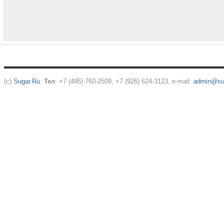
(c)
Sugar.Ru
.
Тел
: +7 (495) 760-2509, +7 (926) 624-3123, e-mail:
admin@sug