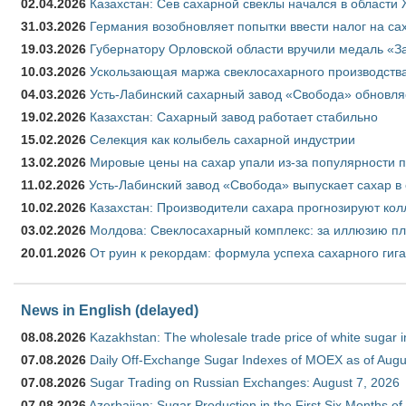
02.04.2026
Казахстан: Сев сахарной свеклы начался в области 
31.03.2026
Германия возобновляет попытки ввести налог на сах
19.03.2026
Губернатору Орловской области вручили медаль «За
10.03.2026
Ускользающая маржа свеклосахарного производства
04.03.2026
Усть-Лабинский сахарный завод «Свобода» обновля
19.02.2026
Казахстан: Сахарный завод работает стабильно
15.02.2026
Селекция как колыбель сахарной индустрии
13.02.2026
Мировые цены на сахар упали из-за популярности 
11.02.2026
Усть-Лабинский завод «Свобода» выпускает сахар в 
10.02.2026
Казахстан: Производители сахара прогнозируют кол
03.02.2026
Молдова: Свеклосахарный комплекс: за иллюзию пл
20.01.2026
От руин к рекордам: формула успеха сахарного гиг
News in English (delayed)
08.08.2026
Kazakhstan: The wholesale trade price of white sugar i
07.08.2026
Daily Off-Exchange Sugar Indexes of MOEX as of Augu
07.08.2026
Sugar Trading on Russian Exchanges: August 7, 2026
07.08.2026
Azerbaijan: Sugar Production in the First Six Months o