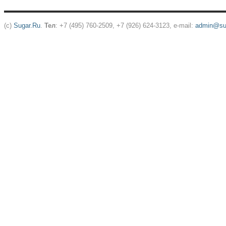
(c)
Sugar.Ru
.
Тел
: +7 (495) 760-2509, +7 (926) 624-3123, e-mail:
admin@sug