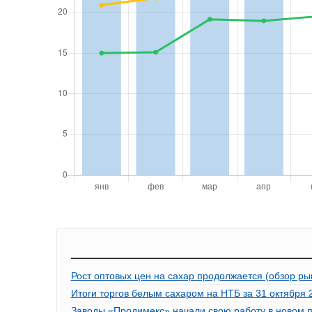
Рост оптовых цен на сахар продолжается (обзор ры
Итоги торгов белым сахаром на НТБ за 31 октября 2
Заводы «Продимекс» начали свою работу в новом 