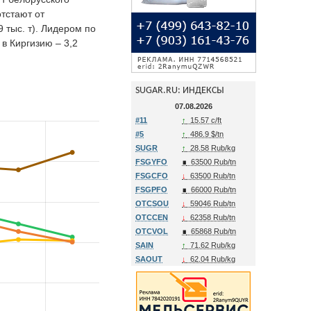
отстают от
9 тыс. т). Лидером по
в Киргизию – 3,2
SUGAR.RU: ИНДЕКСЫ
07.08.2026
#11
↑
15.57 c/ft
#5
↑
486.9 $/tn
SUGR
↑
28.58 Rub/kg
FSGYFO
∎
63500 Rub/tn
FSGCFO
↓
63500 Rub/tn
FSGPFO
∎
66000 Rub/tn
OTCSOU
↓
59046 Rub/tn
OTCCEN
↓
62358 Rub/tn
OTCVOL
∎
65868 Rub/tn
SAIN
↑
71.62 Rub/kg
SAOUT
↓
62.04 Rub/kg