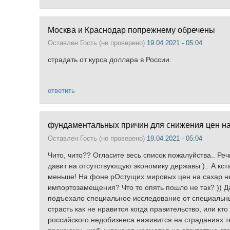
Москва и Краснодар попрежнему обречены
Оставлен
Гость (не проверено)
19.04.2021 - 05:04
страдать от курса доллара в России.
ответить
фундаментальных причин для снижения цен на 
Оставлен
Гость (не проверено)
19.04.2021 - 05:04
Чито, чито?? Огласите весь список пожалуйства.. Реч
давит на отсутствующую экономику державы ).. А кст
меньше! На фоне рОстущих мировых цен на сахар н
импортозамещения? Что то опять пошло не так? )) Да
подъехало специальное исследование от специальных
страсть как не нравится когда правительство, или к
российского недобизнеса наживится на страданиях 