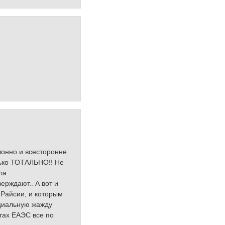
клонно и всесторонне
олько ТОТАЛЬНО!! Не
ла
ерждают.. А вот и
 Райсии, и которым
ециальную жажду
тах ЕАЭС все по