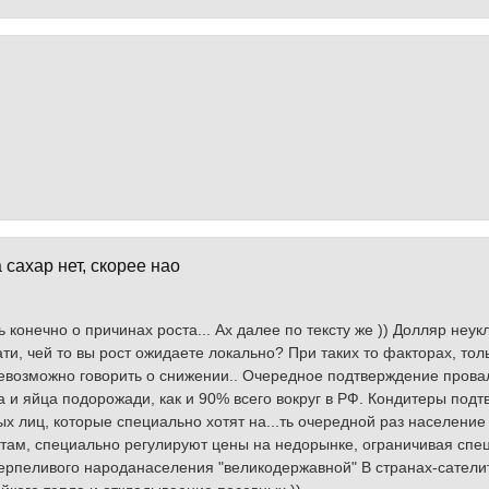
сахар нет, скорее нао
ь конечно о причинах роста... Ах далее по тексту же )) Долляр неу
ати, чей то вы рост ожидаете локально? При таких то факторах, т
евозможно говорить о снижении.. Очередное подтверждение прова
 и яйца подорожади, как и 90% всего вокруг в РФ. Кондитеры подтв
 лиц, которые специально хотят на...ть очередной раз население
то там, специально регулируют цены на недорынке, ограничивая сп
терпеливого народанаселения "великодержавной" В странах-сатели