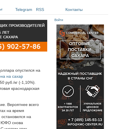
ы
Telegram
RSS
Контакты
Войти
доллара опустился на
ена на сахар
0 руб./кг (-1,10%).
птовая краснодарская
ие. Вероятнее всего
гах на время
р остановился на
в ЮФО снова
 С учетом этих