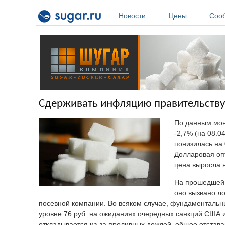
Перейти к основному содержанию
Новости
Цены
Соо
Сдерживать инфляцию правительству
По данным мони
-2,7% (на 08.04
понизилась на 0
Долларовая оп
цена выросла н
На прошедшей 
оно вызвано ло
посевной компании. Во всяком случае, фундаментальны
уровне 76 руб. на ожиданиях очередных санкций США
откладывается из-за проливных дождей, общее отставан