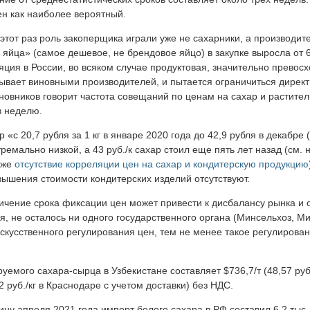
ен как наиболее вероятный.
тот раз роль закоперщика играли уже не сахарники, а производите
яйца» (самое дешевое, не брендовое яйцо) в закупке выросла от 6 
ция в России, во всяком случае продуктовая, значительно превосх
азывает виновными производителей, и пытается ограничиться дире
новников говорит частота совещаний по ценам на сахар и растител
в неделю.
«с 20,7 рубля за 1 кг в январе 2020 года до 42,9 рубля в декабре 
тремально низкой, а 43 руб./к сахар стоил еще пять лет назад (см.
кже
отсутствие корреляции цен на сахар и кондитерскую продукцию
ышения стоимости кондитерских изделий отсутствуют.
ичение срока фиксации цен может привести к дисбалансу рынка и
, не осталось ни одного государственного органа (Минсельхоз, Ми
искусственного регулирования цен, тем не менее такое регулирован
уемого сахара-сырца в Узбекистане составляет $736,7/т (48,57 руб
2 руб./кг в Краснодаре с учетом доставки) без НДС.
ну апреля 2021 года импорт белого сахара в РФ составил 6,2 тыс.