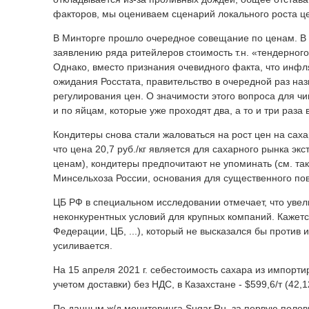
факторов, мы оцениваем сценарий локального роста ц
В Минторге прошло очередное совещание по ценам. В э
заявлению ряда ритейлеров стоимость т.н. «тендерного 
Однако, вместо признания очевидного факта, что инфля
ожидания Росстата, правительство в очередной раз н
регулирования цен. О значимости этого вопроса для чи
и по яйцам, которые уже проходят два, а то и три раза 
Кондитеры снова стали жаловаться на рост цен на сахар 
что цена 20,7 руб./кг является для сахарного рынка экс
ценам), кондитеры предпочитают не упоминать (см. та
Минсельхоза России, основания для существенного пов
ЦБ РФ в специальном исследовании отмечает, что увел
неконкурентных условий для крупных компаний. Кажется
Федерации, ЦБ, ...), который не высказался бы против 
усиливается.
На 15 апреля 2021 г. себестоимость сахара из импортир
учетом доставки) без НДС, в Казахстане - $599,6/т (42,1
По данным ж/д мониторинга Sugar.Ru, за первую полови