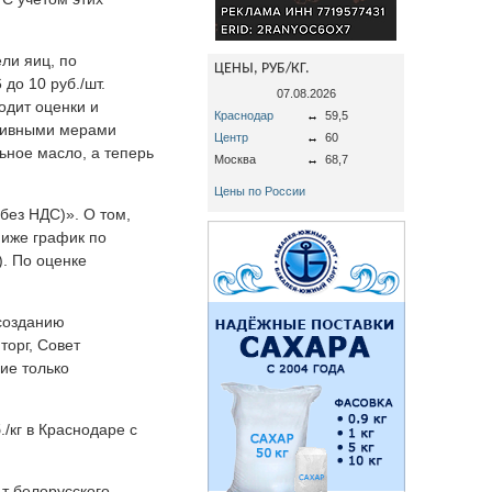
ли яиц, по
ЦЕНЫ, РУБ/КГ.
до 10 руб./шт.
07.08.2026
одит оценки и
Краснодар
↔
59,5
ктивными мерами
Центр
↔
60
ьное масло, а теперь
Москва
↔
68,7
Цены по России
(без НДС)». О том,
 ниже график по
). По оценке
 созданию
торг, Совет
ие только
./кг в Краснодаре с
 т белорусского