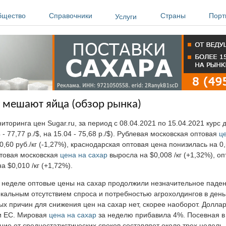
бщество
Справочники
Страны
Порт
Услуги
 мешают яйца (обзор рынка)
торинга цен Sugar.ru, за период с 08.04.2021 по 15.04.2021 курс 
 - 77,77 р./$, на 15.04 - 75,68 р./$). Рублевая московская оптовая
ц
,60 руб./кг (-1,27%), краснодарская оптовая цена понизилась на 0,5
товая московская
цена на сахар
выросла на $0,008 /кг (+1,32%), о
а $0,010 /кг (+1,72%).
неделе оптовые цены на сахар продолжили незначительное паден
кальным отсутствием спроса и потребностью агрохолдингов в день
х причин для снижения цен на сахар нет, скорее наоборот. Долла
 и ЕС. Мировая
цена на сахар
за неделю прибавила 4%. Посевная 
ие от среднестатистических сроков составляет около трех недель.