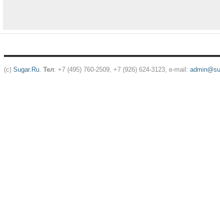
(c)
Sugar.Ru
.
Тел
: +7 (495) 760-2509, +7 (926) 624-3123, e-mail:
admin@sug