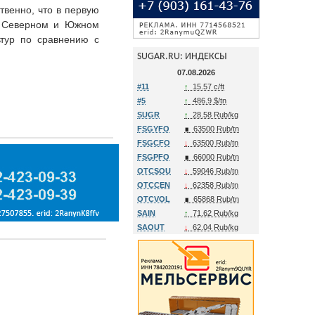
твенно, что в первую
 в Северном и Южном
ьтур по сравнению с
SUGAR.RU: ИНДЕКСЫ
07.08.2026
#11
↑
15.57 c/ft
#5
↑
486.9 $/tn
SUGR
↑
28.58 Rub/kg
FSGYFO
∎
63500 Rub/tn
FSGCFO
↓
63500 Rub/tn
FSGPFO
∎
66000 Rub/tn
OTCSOU
↓
59046 Rub/tn
OTCCEN
↓
62358 Rub/tn
OTCVOL
∎
65868 Rub/tn
SAIN
↑
71.62 Rub/kg
SAOUT
↓
62.04 Rub/kg