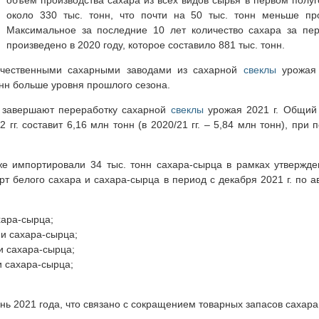
около 330 тыс. тонн, что почти на 50 тыс. тонн меньше пр
Максимальное за последние 10 лет количество сахара за пе
произведено в 2020 году, которое составило 881 тыс. тонн.
отечественными сахарными заводами из сахарной
свеклы
урожая 
тонн больше уровня прошлого сезона.
 завершают переработку сахарной
свеклы
урожая 2021 г. Общий
гг. составит 6,16 млн тонн (в 2020/21 гг. – 5,84 млн тонн), при 
же импортировали 34 тыс. тонн сахара-сырца в рамках утвержд
 белого сахара и сахара-сырца в период с декабря 2021 г. по авг
хара-сырца;
а и сахара-сырца;
 и сахара-сырца;
 и сахара-сырца;
нь 2021 года, что связано с сокращением товарных запасов сахара