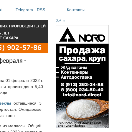
ы
Telegram
RSS
Контакты
Войти
февраля -
на 01 февраля 2022 г.
а и произведено 5,40
года.
веклы
оставшиеся 3
ортостан. Ожидаемое
с. тонн.
ра из мелассы. Общий
дии 2022 г. составит