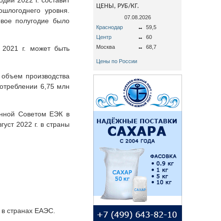
ЦЕНЫ, РУБ/КГ.
ошлогоднего уровня.
07.08.2026
рвое полугодие было
Краснодар
↔
59,5
Центр
↔
60
Москва
↔
68,7
2021 г. может быть
Цены по России
 объем производства
потреблении 6,75 млн
енной Советом ЕЭК в
уст 2022 г. в страны
 в странах ЕАЭС.