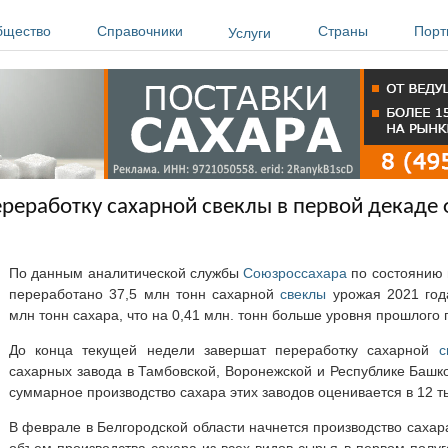
бщество
Справочники
Страны
Порт
Услуги
реработку сахарной свеклы в первой декаде 
По данным аналитической службы
Союзроссахара
по состоянию 
переработано 37,5 млн тонн сахарной
свеклы
урожая 2021 год
млн тонн сахара, что на 0,41 млн. тонн больше уровня прошлого 
До конца текущей недели завершат переработку сахарной
с
сахарных завода в Тамбовской, Воронежской и Республике Башк
суммарное производство сахара этих заводов оценивается в 12 ты
В феврале в Белгородской области начнется производство саха
объем производства сахара из всех видов сырья в первом полуго