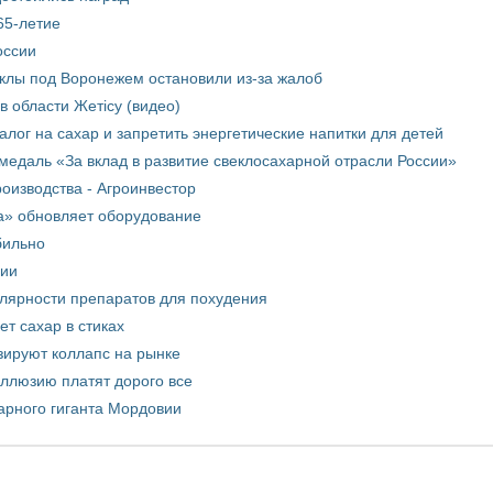
65-летие
оссии
еклы под Воронежем остановили из-за жалоб
в области Жетісу (видео)
лог на сахар и запретить энергетические напитки для детей
медаль «За вклад в развитие свеклосахарной отрасли России»
оизводства - Агроинвестор
а» обновляет оборудование
бильно
рии
улярности препаратов для похудения
т сахар в стиках
зируют коллапс на рынке
иллюзию платят дорого все
арного гиганта Мордовии