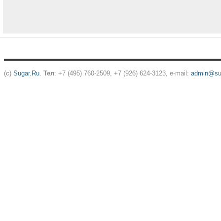
(c)
Sugar.Ru
.
Тел
: +7 (495) 760-2509, +7 (926) 624-3123, e-mail:
admin@sug