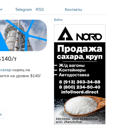
ы
Telegram
RSS
Контакты
Войти
$140/т
 сахар
-сырец на
нится на уровне $140/
n