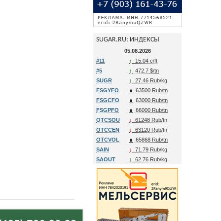
SUGAR.RU: ИНДЕКСЫ
05.08.2026
#11
↑
15.04 c/ft
#5
↑
472.7 $/tn
SUGR
↑
27.46 Rub/kg
FSGYFO
∎
63500 Rub/tn
FSGCFO
∎
63000 Rub/tn
FSGPFO
∎
66000 Rub/tn
OTCSOU
↓
61248 Rub/tn
OTCCEN
↓
63120 Rub/tn
OTCVOL
∎
65868 Rub/tn
SAIN
↓
71.79 Rub/kg
SAOUT
↑
62.76 Rub/kg