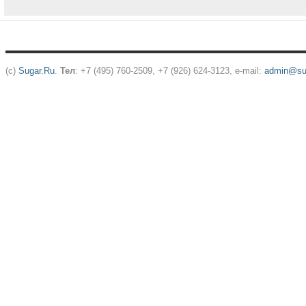
(c)
Sugar.Ru
.
Тел
: +7 (495) 760-2509, +7 (926) 624-3123, e-mail:
admin@sug