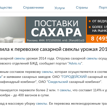
бщество
Справочники
Страны
Порт
Услуги
пила к перевозке сахарной свеклы урожая 201
 сахарной
свеклы
урожая 2014 года. Отгрузка сахарной
свеклы
осуще
левского отделений БЖД, сообщает портал "
Advis.ru
".
жным составом перевозку
свеклы
, которая осуществляется в соотв
м
" и заявками сахарных заводов: ОАО "
ГОРОДЕЙСКИЙ
сахарный к
рафинадный комбинат", ОАО "
Скидельский
сахарный комбинат".
ланируется перевезти более 2 млн. т
свеклы
, что составит 114% к 
ябре - до 400 вагонов в сутки.
лад в массовую уборку
свеклы
. Ее перевозка железнодорожным тр