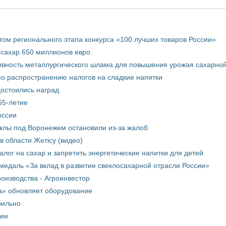
том регионального этапа конкурса «100 лучших товаров России»
 сахар 650 миллионов евро
вность металлургического шлама для повышения урожая сахарной
о распространению налогов на сладкие напитки
достоились наград
65-летие
оссии
еклы под Воронежем остановили из-за жалоб
в области Жетісу (видео)
лог на сахар и запретить энергетические напитки для детей
медаль «За вклад в развитие свеклосахарной отрасли России»
оизводства - Агроинвестор
а» обновляет оборудование
бильно
рии