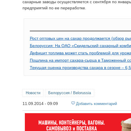
сахарные заводы осуществляется с сентября по январ
предприятий по ее переработке.
Рост оптовых цен на сахар продолжается (обзор ры
Белоруссия: На ОАО «Скидельский сахарный комби
Дефицит топлива может стать проблемой для урожа
Пошлина на импорт сахара-сырца в Таможенный сою
Текущая оценка производства сахара в сезоне – 6,5
Новости
Белоруссия / Belorussia
11.09.2014 - 09:09
Добавить комментарий