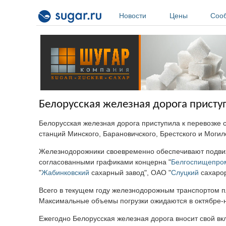
Перейти к основному содержанию
Новости
Цены
Соо
Белорусская железная дорога присту
Белорусская железная дорога приступила к перевозке
станций Минского, Барановичского, Брестского и Моги
Железнодорожники своевременно обеспечивают подви
согласованными графиками концерна "
Белгоспищепро
"
Жабинковский
сахарный завод", ОАО "
Слуцкий
сахаро
Всего в текущем году железнодорожным транспортом п
Максимальные объемы погрузки ожидаются в октябре-но
Ежегодно Белорусская железная дорога вносит свой вк