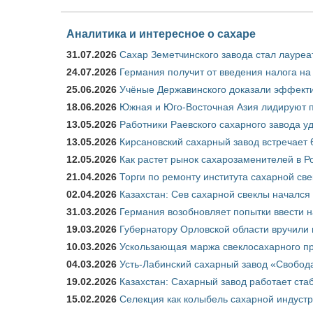
Аналитика и интересное о сахаре
31.07.2026
Сахар Земетчинского завода стал лауреа
24.07.2026
Германия получит от введения налога на
25.06.2026
Учёные Державинского доказали эффекти
18.06.2026
Южная и Юго-Восточная Азия лидируют п
13.05.2026
Работники Раевского сахарного завода у
13.05.2026
Кирсановский сахарный завод встречает 
12.05.2026
Как растет рынок сахарозаменителей в Р
21.04.2026
Торги по ремонту института сахарной св
02.04.2026
Казахстан: Сев сахарной свеклы начался 
31.03.2026
Германия возобновляет попытки ввести на
19.03.2026
Губернатору Орловской области вручили 
10.03.2026
Ускользающая маржа свеклосахарного пр
04.03.2026
Усть-Лабинский сахарный завод «Свобод
19.02.2026
Казахстан: Сахарный завод работает ста
15.02.2026
Селекция как колыбель сахарной индуст