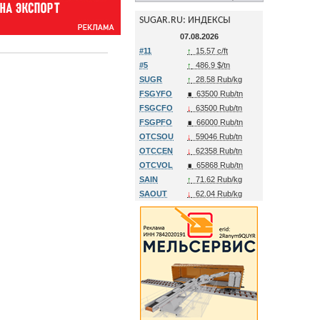
SUGAR.RU: ИНДЕКСЫ
07.08.2026
#11
↑
15.57 c/ft
#5
↑
486.9 $/tn
SUGR
↑
28.58 Rub/kg
FSGYFO
∎
63500 Rub/tn
FSGCFO
↓
63500 Rub/tn
FSGPFO
∎
66000 Rub/tn
OTCSOU
↓
59046 Rub/tn
OTCCEN
↓
62358 Rub/tn
OTCVOL
∎
65868 Rub/tn
SAIN
↑
71.62 Rub/kg
SAOUT
↓
62.04 Rub/kg