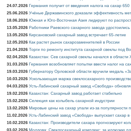
24.07.2026
Германия получит от введения налога на сахар 650
25.06.2026
Учёные Державинского доказали эффективность ме
18.06.2026
Южная и Юго-Восточная Азия лидируют по распрост
13.05.2026
Работники Раевского сахарного завода удостоились
13.05.2026
Кирсановский сахарный завод встречает 65-летие
12.05.2026
Как растет рынок сахарозаменителей в России
21.04.2026
Торги по ремонту института сахарной свеклы под В
02.04.2026
Казахстан: Сев сахарной свеклы начался в области 
31.03.2026
Германия возобновляет попытки ввести налог на сах
19.03.2026
Губернатору Орловской области вручили медаль «За
10.03.2026
Ускользающая маржа свеклосахарного производства
04.03.2026
Усть-Лабинский сахарный завод «Свобода» обновля
19.02.2026
Казахстан: Сахарный завод работает стабильно
15.02.2026
Селекция как колыбель сахарной индустрии
13.02.2026
Мировые цены на сахар упали из-за популярности 
11.02.2026
Усть-Лабинский завод «Свобода» выпускает сахар в 
10.02.2026
Казахстан: Производители сахара прогнозируют кол
03.02.2026
Молдова: Свеклосахарный комплекс: за иллюзию пл