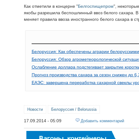
Как отметили в концерне "
Белгоспищепром
", некоторы
якобы разрешила беспошлинный ввоз белого сахара. В 
меняет правила ввоза иностранного белого сахара в ст
Белоруссия: Как обеспечены аграрии белорусским
Белоруссия: Обзор агрометеорологической ситуаци
Ослабление доллара подстегивает закрытие коротк
Прогноз производства сахара за сезон снижен до 6,
ЕАЭС: завершена переработка сахарной свеклы ур
Новости
Белоруссия / Belorussia
17.09.2014 - 05:09
Добавить комментарий