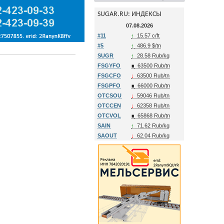
SUGAR.RU: ИНДЕКСЫ
07.08.2026
#11
↑
15.57 c/ft
#5
↑
486.9 $/tn
SUGR
↑
28.58 Rub/kg
FSGYFO
∎
63500 Rub/tn
FSGCFO
↓
63500 Rub/tn
FSGPFO
∎
66000 Rub/tn
OTCSOU
↓
59046 Rub/tn
OTCCEN
↓
62358 Rub/tn
OTCVOL
∎
65868 Rub/tn
SAIN
↑
71.62 Rub/kg
SAOUT
↓
62.04 Rub/kg