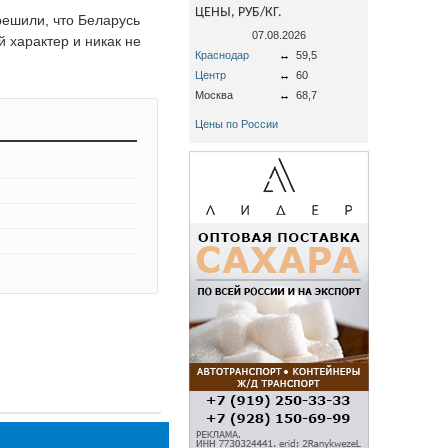
ЦЕНЫ, РУБ/КГ.
решили, что Беларусь
07.08.2026
 характер и никак не
Краснодар
↔
59,5
Центр
↔
60
Москва
↔
68,7
Цены по России