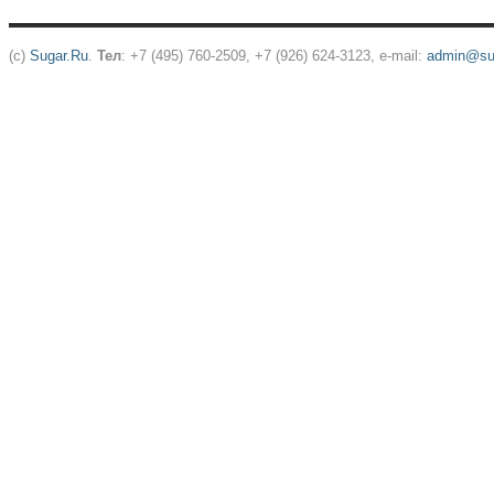
(c)
Sugar.Ru
.
Тел
: +7 (495) 760-2509, +7 (926) 624-3123, e-mail:
admin@sug