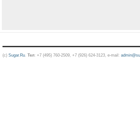
(c)
Sugar.Ru
.
Тел
: +7 (495) 760-2509, +7 (926) 624-3123, e-mail:
admin@sug