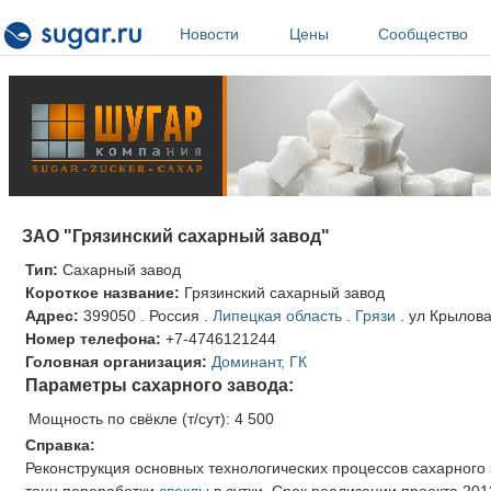
Перейти к основному содержанию
Новости
Цены
Сообщество
ЗАО "Грязинский сахарный завод"
Тип:
Сахарный завод
Короткое название:
Грязинский сахарный завод
Адрес:
399050
.
Россия
.
Липецкая область
.
Грязи
.
ул Крылова
Номер телефона:
+7-4746121244
Головная организация:
Доминант, ГК
Параметры сахарного завода:
Мощность по свёкле (т/сут):
4 500
Справка:
Реконструкция основных технологических процессов сахарного 
тонн переработки
свеклы
в сутки. Срок реализации проекта 2013