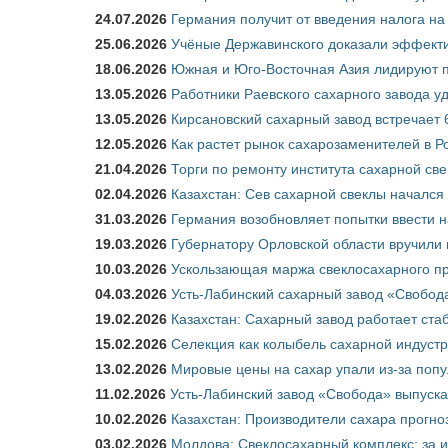
24.07.2026
Германия получит от введения налога на
25.06.2026
Учёные Державинского доказали эффекти
18.06.2026
Южная и Юго-Восточная Азия лидируют п
13.05.2026
Работники Раевского сахарного завода у
13.05.2026
Кирсановский сахарный завод встречает 
12.05.2026
Как растет рынок сахарозаменителей в Р
21.04.2026
Торги по ремонту института сахарной св
02.04.2026
Казахстан: Сев сахарной свеклы начался 
31.03.2026
Германия возобновляет попытки ввести на
19.03.2026
Губернатору Орловской области вручили 
10.03.2026
Ускользающая маржа свеклосахарного пр
04.03.2026
Усть-Лабинский сахарный завод «Свобод
19.02.2026
Казахстан: Сахарный завод работает ста
15.02.2026
Селекция как колыбель сахарной индуст
13.02.2026
Мировые цены на сахар упали из-за поп
11.02.2026
Усть-Лабинский завод «Свобода» выпускае
10.02.2026
Казахстан: Производители сахара прогно
03.02.2026
Молдова: Свеклосахарный комплекс: за 