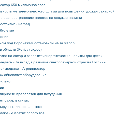
 сахар 650 миллионов евро
вность металлургического шлама для повышения урожая сахарной
о распространению налогов на сладкие напитки
достоились наград
65-летие
оссии
еклы под Воронежем остановили из-за жалоб
в области Жетісу (видео)
лог на сахар и запретить энергетические напитки для детей
медаль «За вклад в развитие свеклосахарной отрасли России»
оизводства - Агроинвестор
а» обновляет оборудование
бильно
рии
улярности препаратов для похудения
т сахар в стиках
зируют коллапс на рынке
иллюзию платят дорого все