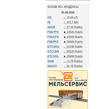
SUGAR.RU: ИНДЕКСЫ
05.08.2026
#11
↑
15.04 c/ft
#5
↑
472.7 $/tn
SUGR
↑
27.46 Rub/kg
FSGYFO
∎
63500 Rub/tn
FSGCFO
∎
63000 Rub/tn
FSGPFO
∎
66000 Rub/tn
OTCSOU
↓
61248 Rub/tn
OTCCEN
↓
63120 Rub/tn
OTCVOL
∎
65868 Rub/tn
SAIN
↓
71.79 Rub/kg
SAOUT
↑
62.76 Rub/kg