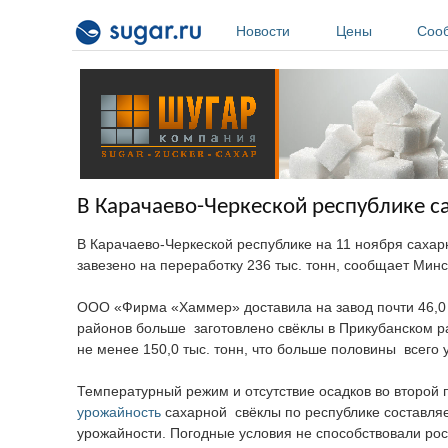
Перейти к основному содержанию
Новости
Цены
Соо
В Карачаево-Черкеской республике с
В Карачаево-Черкеской республике на 11 ноября саха
завезено на переработку 236 тыс. тонн, сообщает Мин
ООО «Фирма «Хаммер» доставила на завод почти 46,0 т
районов больше заготовлено свёклы в Прикубанском рай
не менее 150,0 тыс. тонн, что больше половины всего 
Температурный режим и отсутствие осадков во второй 
урожайность
сахарной свёклы по республике составляет
урожайности. Погодные условия не способствовали рос