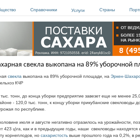
бщество
Справочники
Страны
Порт
Услуги
ахарная свекла выкопана на 89% уборочной 
рная
свекла
выкопана на 89% уборочной площади, на
Эркен-Шахар
сельхоз КЧР
ыс. тонн, до конца уборки предприятие завезет еще не менее 25,0
оне - 120,0 тыс. тонн, к концу уборки прикубанские свекловоды д
урожая по республике.
половине июля и августе негативно отразилось на урожайности, по
 423 ц\га, как и в предыдущие годы, наши свекловоды находятся 
ту корнеплодов, но
сахаристость
выше прошлого года на 0,2%, в ре