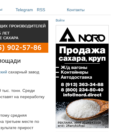
ы
Telegram
RSS
Контакты
Войти
площади
ский
сахарный завод
 тыс. тонн. Среди
оставят на переработку
этому средняя
на третьем месте по
зультате прирост