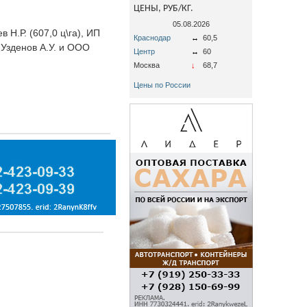
ЦЕНЫ, РУБ/КГ.
05.08.2026
Н.Р. (607,0 ц\га), ИП
Краснодар
↔
60,5
Узденов А.У. и ООО
Центр
↔
60
Москва
↓
68,7
Цены по России