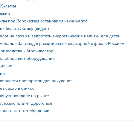
65-летие
оссии
еклы под Воронежем остановили из-за жалоб
в области Жетісу (видео)
лог на сахар и запретить энергетические напитки для детей
медаль «За вклад в развитие свеклосахарной отрасли России»
оизводства - Агроинвестор
а» обновляет оборудование
бильно
рии
улярности препаратов для похудения
т сахар в стиках
зируют коллапс на рынке
иллюзию платят дорого все
арного гиганта Мордовии