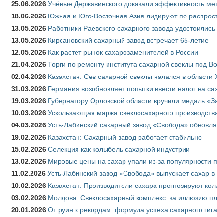
25.06.2026
Учёные Державинского доказали эффективность ме
18.06.2026
Южная и Юго-Восточная Азия лидируют по распрост
13.05.2026
Работники Раевского сахарного завода удостоились
13.05.2026
Кирсановский сахарный завод встречает 65-летие
12.05.2026
Как растет рынок сахарозаменителей в России
21.04.2026
Торги по ремонту института сахарной свеклы под В
02.04.2026
Казахстан: Сев сахарной свеклы начался в области 
31.03.2026
Германия возобновляет попытки ввести налог на сах
19.03.2026
Губернатору Орловской области вручили медаль «За
10.03.2026
Ускользающая маржа свеклосахарного производства
04.03.2026
Усть-Лабинский сахарный завод «Свобода» обновля
19.02.2026
Казахстан: Сахарный завод работает стабильно
15.02.2026
Селекция как колыбель сахарной индустрии
13.02.2026
Мировые цены на сахар упали из-за популярности 
11.02.2026
Усть-Лабинский завод «Свобода» выпускает сахар в 
10.02.2026
Казахстан: Производители сахара прогнозируют кол
03.02.2026
Молдова: Свеклосахарный комплекс: за иллюзию пл
20.01.2026
От руин к рекордам: формула успеха сахарного гиг