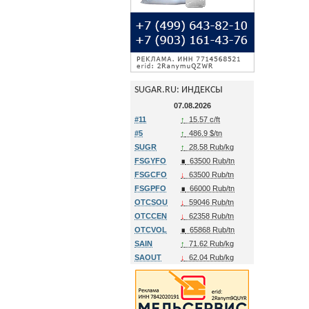
SUGAR.RU: ИНДЕКСЫ
07.08.2026
#11
↑
15.57 c/ft
#5
↑
486.9 $/tn
SUGR
↑
28.58 Rub/kg
FSGYFO
∎
63500 Rub/tn
FSGCFO
↓
63500 Rub/tn
FSGPFO
∎
66000 Rub/tn
OTCSOU
↓
59046 Rub/tn
OTCCEN
↓
62358 Rub/tn
OTCVOL
∎
65868 Rub/tn
SAIN
↑
71.62 Rub/kg
SAOUT
↓
62.04 Rub/kg