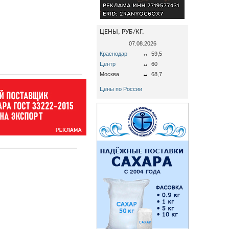
ЦЕНЫ, РУБ/КГ.
07.08.2026
Краснодар
↔
59,5
Центр
↔
60
Москва
↔
68,7
Цены по России