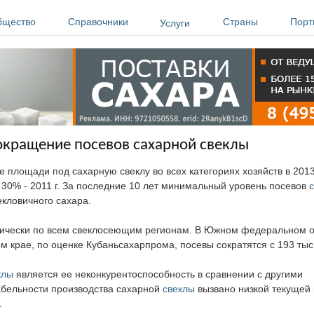
бщество
Справочники
Страны
Порт
Услуги
окращение посевов сахарной свеклы
лощади под сахарную свеклу во всех категориях хозяйств в 2013
на 30% - 2011 г. За последние 10 лет минимальный уровень посевов
векловичного сахара.
ически по всем свеклосеющим регионам. В Южном федеральном о
 крае, по оценке Кубаньсахарпрома, посевы сократятся с 193 тыс. 
клы
является ее неконкурентоспособность в сравнении с другими
абельности производства сахарной
свеклы
вызвано низкой текущей 
.