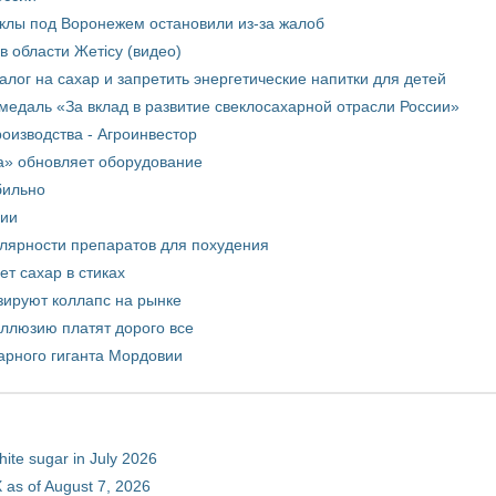
еклы под Воронежем остановили из-за жалоб
в области Жетісу (видео)
лог на сахар и запретить энергетические напитки для детей
медаль «За вклад в развитие свеклосахарной отрасли России»
оизводства - Агроинвестор
а» обновляет оборудование
бильно
рии
улярности препаратов для похудения
т сахар в стиках
зируют коллапс на рынке
иллюзию платят дорого все
арного гиганта Мордовии
hite sugar in July 2026
 as of August 7, 2026