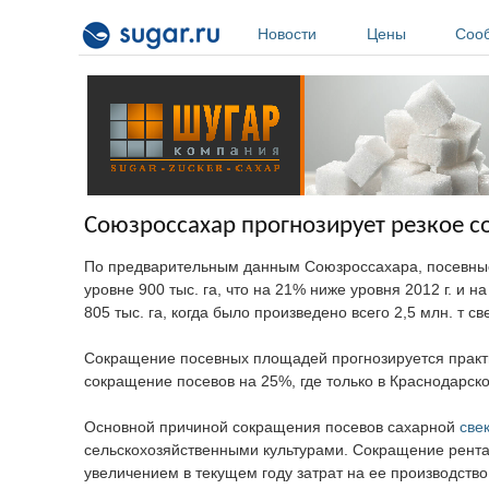
Перейти к основному содержанию
Новости
Цены
Соо
Союзроссахар прогнозирует резкое с
По предварительным данным Союзроссахара, посевные п
уровне 900 тыс. га, что на 21% ниже уровня 2012 г. и 
805 тыс. га, когда было произведено всего 2,5 млн. т с
Сокращение посевных площадей прогнозируется практ
сокращение посевов на 25%, где только в Краснодарском
Основной причиной сокращения посевов сахарной
све
сельскохозяйственными культурами. Сокращение рент
увеличением в текущем году затрат на ее производство