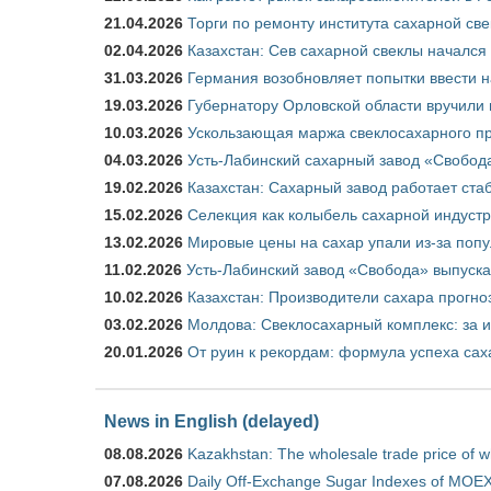
21.04.2026
Торги по ремонту института сахарной св
02.04.2026
Казахстан: Сев сахарной свеклы начался 
31.03.2026
Германия возобновляет попытки ввести на
19.03.2026
Губернатору Орловской области вручили 
10.03.2026
Ускользающая маржа свеклосахарного пр
04.03.2026
Усть-Лабинский сахарный завод «Свобод
19.02.2026
Казахстан: Сахарный завод работает ста
15.02.2026
Селекция как колыбель сахарной индуст
13.02.2026
Мировые цены на сахар упали из-за поп
11.02.2026
Усть-Лабинский завод «Свобода» выпускае
10.02.2026
Казахстан: Производители сахара прогно
03.02.2026
Молдова: Свеклосахарный комплекс: за 
20.01.2026
От руин к рекордам: формула успеха сах
News in English (delayed)
08.08.2026
Kazakhstan: The wholesale trade price of w
07.08.2026
Daily Off-Exchange Sugar Indexes of MOEX