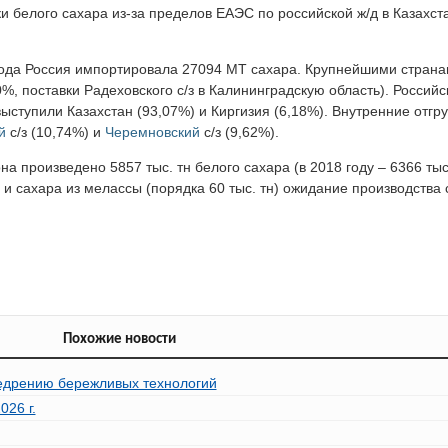
зки белого сахара из-за пределов ЕАЭС по российской ж/д в Казахст
 года Россия импортировала 27094 МТ сахара. Крупнейшими страна
%, поставки Радеховского с/з в Калининградскую область). Российс
ступили Казахстан (93,07%) и Киргизия (6,18%). Внутренние отгру
й
с/з (10,74%) и
Черемновский
с/з (9,62%).
 произведено 5857 тыс. тн белого сахара (в 2018 году – 6366 тыс.
н) и сахара из мелассы (порядка 60 тыс. тн) ожидание производства
Похожие новости
недрению бережливых технологий
026 г.