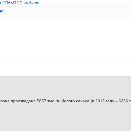
Б и СПбМТСБ не было
да
она произведено 5857 тыс. тн белого сахара (в 2018 году – 6366 ты