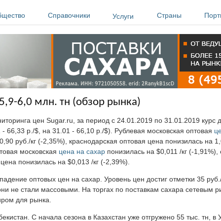
бщество
Справочники
Страны
Порт
Услуги
5,9-6,0 млн. тн (обзор рынка)
торинга цен Sugar.ru, за период с 24.01.2019 по 31.01.2019 курс 
 - 66,33 р./$, на 31.01 - 66,10 р./$). Рублевая московская оптовая
ц
,90 руб./кг (-2,35%), краснодарская оптовая цена понизилась на 1,0
товая московская
цена на сахар
понизилась на $0,011 /кг (-1,91%),
цена понизилась на $0,013 /кг (-2,39%).
адение оптовых цен на сахар. Уровень цен достиг отметки 35 руб./
они не стали массовыми. На торгах по поставкам сахара сетевым 
тиром для рынка.
кистан. С начала сезона в Казахстан уже отгружено 55 тыс. тн, в У