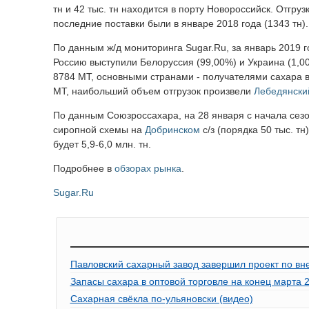
тн и 42 тыс. тн находится в порту Новороссийск. Отгру
последние поставки были в январе 2018 года (1343 тн).
По данным ж/д мониторинга Sugar.Ru, за январь 2019
Россию выступили Белоруссия (99,00%) и Украина (1,00
8784 МТ, основными странами - получателями сахара вы
МТ, наибольший объем отгрузок произвели
Лебедянски
По данным Союзроссахара, на 28 января с начала сезона
сиропной схемы на
Добринском
с/з (порядка 50 тыс. т
будет 5,9-6,0 млн. тн.
Подробнее в
обзорах рынка
.
Sugar.Ru
Павловский сахарный завод завершил проект по в
Запасы сахара в оптовой торговле на конец марта 2
Сахарная свёкла по-ульяновски (видео)