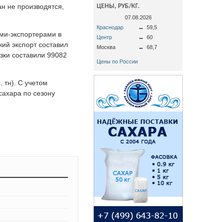
ан не производятся,
ЦЕНЫ, РУБ/КГ.
07.08.2026
Краснодар
↔
59,5
ми-экспортерами в
Центр
↔
60
кий экспорт составил
Москва
↔
68,7
зки составили 99082
Цены по России
 тн). С учетом
 сахара по сезону