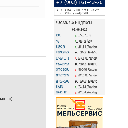
SUGAR.RU: ИНДЕКСЫ
07.08.2026
#11
↑
15.57 c/ft
#5
↑
486.9 $/tn
SUGR
↑
28.58 Rub/kg
FSGYFO
∎
63500 Rub/tn
FSGCFO
↓
63500 Rub/tn
FSGPFO
∎
66000 Rub/tn
OTCSOU
↓
59046 Rub/tn
OTCCEN
↓
62358 Rub/tn
OTCVOL
∎
65868 Rub/tn
SAIN
↑
71.62 Rub/kg
SAOUT
↓
62.04 Rub/kg
с. тн).