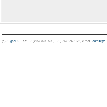
(c)
Sugar.Ru
.
Тел
: +7 (495) 760-2509, +7 (926) 624-3123, e-mail:
admin@sug