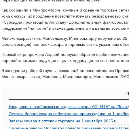
Как сообщили в Минпромторге, крупные и средние торговые сети
конъюнктуры их продление позволит избежать резких ценовых ск
«Субсидии производителям станут дополнительным фактором, кото
предложения “на полке” и окажет давление и на цены во всех сег
Минэкономразвития, Минсельхозу, Минпромторгу поручено до 25 м
шесть месяцев) поставок сахара в торговые сети с указанием объём
Первый вице-премьер Андрей Белоусов обратил особое внимание 
переработчиками продукции в целях недопущения сезонного коле
В заседании рабочей группы, созданной по распоряжению Предс
Минэкономразвития, Минфина, Минпромторга, Минсельхоза, ФАС,
П
Ежедневные внебиржевые индексы сахара АО "НТБ" на 25 авгу
Остатки белого сахара собственного производства на 1 ноября 
Запасы сахара в оптовой торговле на 1 сентября 2025 г.
Сахарные заводы Орловской области произвели более 200 тыс.