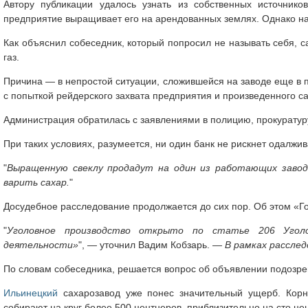
Автору публикации удалось узнать из собственных источнико
предприятие выращивает его на арендованных землях. Однако на
Как объяснил собеседник, который попросил не называть себя, 
газ.
Причина — в непростой ситуации, сложившейся на заводе еще в 
с попыткой рейдерского захвата предприятия и произведенного с
Администрация обратилась с заявлениями в полицию, прокуратуру
При таких условиях, разумеется, ни один банк не рискнет одалжив
"
Выращенную свеклу продадут на один из работающих завод
варить сахар.
"
Досудебное расследование продолжается до сих пор. Об этом «Г
"
Уголовное производство открыто по статье 206 Уголо
деятельности»
", — уточнил Вадим Кобзарь. —
В рамках расслед
По словам собеседника, решается вопрос об объявлении подозре
Ильинецкий
сахарозавод уже понес значительный ущерб. Кор
собирают на круг более 500 центнеров, приблизительно на сто це