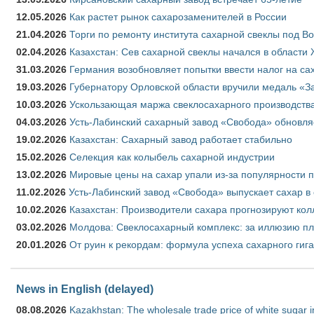
12.05.2026
Как растет рынок сахарозаменителей в России
21.04.2026
Торги по ремонту института сахарной свеклы под В
02.04.2026
Казахстан: Сев сахарной свеклы начался в области 
31.03.2026
Германия возобновляет попытки ввести налог на сах
19.03.2026
Губернатору Орловской области вручили медаль «За
10.03.2026
Ускользающая маржа свеклосахарного производства
04.03.2026
Усть-Лабинский сахарный завод «Свобода» обновля
19.02.2026
Казахстан: Сахарный завод работает стабильно
15.02.2026
Селекция как колыбель сахарной индустрии
13.02.2026
Мировые цены на сахар упали из-за популярности 
11.02.2026
Усть-Лабинский завод «Свобода» выпускает сахар в 
10.02.2026
Казахстан: Производители сахара прогнозируют кол
03.02.2026
Молдова: Свеклосахарный комплекс: за иллюзию пл
20.01.2026
От руин к рекордам: формула успеха сахарного гиг
News in English (delayed)
08.08.2026
Kazakhstan: The wholesale trade price of white sugar i