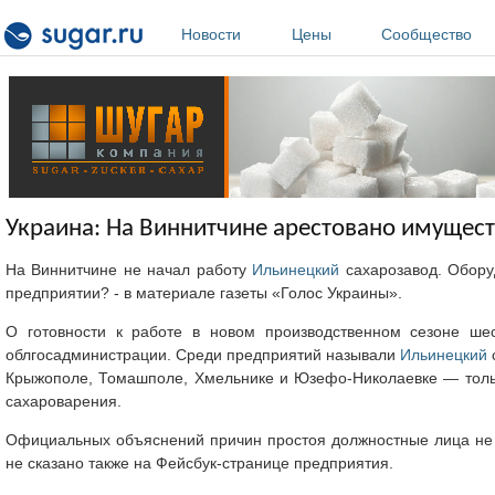
Перейти к основному содержанию
Новости
Цены
Сообщество
Украина: На Виннитчине арестовано имущест
На Виннитчине не начал работу
Ильинецкий
сахарозавод. Оборуд
предприятии? - в материале газеты «Голос Украины».
О готовности к работе в новом производственном сезоне ше
облгосадминистрации. Среди предприятий называли
Ильинецкий
Крыжополе, Томашполе, Хмельнике и Юзефо-Николаевке — только
сахароварения.
Официальных объяснений причин простоя должностные лица не н
не сказано также на Фейсбук-странице предприятия.