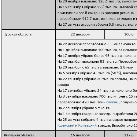
На 20 ноября накопано 128,6 тыс. га, выкопан
На 15 сентября убрано 29,8 тыс. га. Валовой 
приступили все 8 сахарных заводов региона, 
переработали 912,7 тыс. тонн корнеплодов и 
На 27 августа аграрии убрали 5,5 тыс. га, пол
Курская область
22 декабря
100,0
На 22 декабря переработано 3,5 миллиона тон
Нв 1 декабря выкопано 100 тыс. га, за исключ
На 17 ноября убрано более 96 тыс. га, накоп
На 27 октября выкопано 83 тыс. га. Переработ
На 20 октября c 65 тыс. га выкопано 2,8 млн
На 6 октября убрано 45 тыс. га (50 %), накопа
На 22 сентября убрано 30 тыс. га свёклы, нак
сахара
На 17 сентября убрано 24 тыс. га, накопано б
На 8 сентября накопано 700 тысяч тонн с 15 т
переработано 420 тыс. тонн
свеклы
, получено
На 2 сентября убрано 9 тыс. га.
На 1 сентября сахарные заводы выработали 20
На 25 августа собрано 4 тыс. га, сырье направ
Кшенский
и
Кривецкий
заводы. Выработано 10 
Липецкая область
16 декабря
117,0