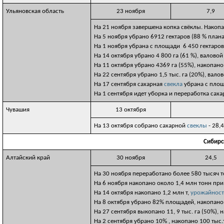
Ульяновская область
23 ноября
7,9
На 21 ноября завершена копка свёклы. Накопан
На 5 ноября убрано 6912 гектаров (88 % план
На 1 ноября убрана с площади 6 450 гектаров
На 14 октября убрано 4 800 га (61 %), валово
На 11 октября убрано 4369 га (55%), накопан
На 22 сентября убрано 1,5 тыс. га (20%), валов
На 17 сентября cахарная
свекла
убрана с площ
На 1 сентября идет уборка и переработка сах
Чувашия
13 октября
На 13 октября собрано сахарной
свеклы
- 28,4
Сибирс
Алтайский край
30 ноября
24,5
На 30 ноября переработано более 580 тысяч т
На 6 ноября накопано около 1,4 млн тонн при
На 14 октября накопано 1,2 млн т,
урожайност
На 8 октября убрано 82% площадей, накопано
На 27 сентября выкопано 11, 9 тыс. га (50%), 
На 2 сентября убрано 10% , накопано 100 тыс