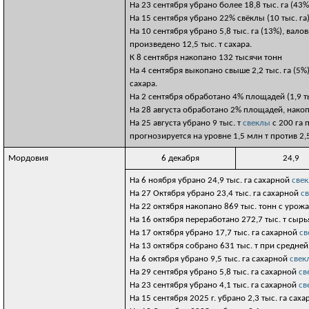
На 23 сентября убрано более 18,8 тыс. га (43%
На 15 сентября убрано 22% свёклы (10 тыс. га)
На 10 сентября убрано 5,8 тыс. га (13%), вало
произведено 12,5 тыс. т сахара.
К 8 сентября накопано 132 тысячи тонн
На 4 сентября выкопано свыше 2,2 тыс. га (5%
сахара.
На 2 сентября обработано 4% площадей (1,9 ты
На 28 августа обработано 2% площадей, накоп
На 25 августа убрано 9 тыс. т
свеклы
с 200 га 
прогнозируется на уровне 1,5 млн т против 2,
Мордовия
6 декабря
24,9
На 6 ноября убрано 24,9 тыс. га сахарной
све
На 27 Октября убрано 23,4 тыс. га сахарной
с
На 22 октября накопано 869 тыс. тонн с урож
На 16 октября переработано 272,7 тыс. т сырья
На 17 октября убрано 17,7 тыс. га сахарной
св
На 13 октября собрано 631 тыс. т при средне
На 6 октября убрано 9,5 тыс. га сахарной
свек
На 29 сентября убрано 5,8 тыс. га сахарной
св
На 23 сентября убрано 4,1 тыс. га сахарной
св
На 15 сентября 2025 г. убрано 2,3 тыс. га сах