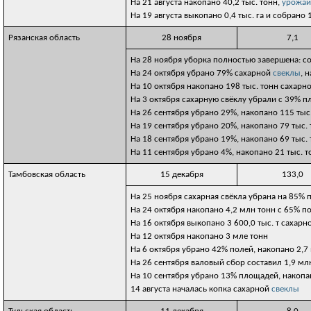
На 21 августа накопано 40,2 тыс. тонн,
урожай
На 19 августа выкопано 0,4 тыс. га и собрано 
Рязанская область
28 ноября
7,1
На 28 ноября уборка полностью завершена: со
На 24 октября убрано 79% сахарной
свеклы
, 
На 10 октября накопано 198 тыс. тонн сахарн
На 3 октября сахарную свёклу убрали с 39% п
На 26 сентября убрано 29%, накопано 115 тыс
На 19 сентября убрано 20%, накопано 79 тыс.
На 18 сентября убрано 19%, накопано 69 тыс.
На 11 сентября убрано 4%, накопано 21 тыс. т
Тамбовская область
15 декабря
133,0
На 25 ноября сахарная свёкла убрана на 85% 
На 24 октября накопано 4,2 млн тонн с 65% п
На 16 октября выкопано 3 600,0 тыс. т сахар
На 12 октября накопано 3 мле тонн
На 6 октября убрано 42% полей, накопано 2,7
На 26 сентября валовый сбор составил 1,9 мл
На 10 сентября убрано 13% площадей, накопан
14 августа началась копка сахарной
свеклы