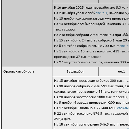
К 16 декабря 2025 года переработано 5,3 млн 
На 2 декабря убрано 99%
свеклы
, накопано 5,
На 15 ноября сахарные заводы уже произвели 
На 14 октября с 59 % площадей накопано 3,1 
тыс. т сахара.
На 2 остября собрали 2 млн т свёклы при 38
На 15 сентября с 24 тыс. га собрано 1 млн 23
На 8 сентября собрано свыше 700 тыс. т
свек
На 1 сентября, с 10 тыс. га накопано 413 тыс.
произведено 37 тыс. т сахара
На 27 августа гбрано 7 тыс. га, накопано 300 т
Орловская область
18 декабря
66,1
На 18 декабря произведено более 300 тыс. т с
На 30 ноября собрано 2 млн 591 тыс. тонн, за
сахара, также произведено 66 тыс. тонн сухог
На 20 ноября заготовлено 1880 тыс. т свёклы,
На 5 ноября 4 завода произвели >200 тыс. т с
На 17 октября накопано 1,77 млн тонн
свеклы
К 22 сентября накопано 876,5 тыс. т сахарной
392,4 ц/га.
На 18 сентября заготовлено 546,5 тыс. т, перер