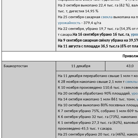
На 3 октября выкопано 22,4 тыс. га (62 %), вал
тыс. т, дигестия 14,95 %
На 25 сентября сахарная
свекла
выкопана на пл
урожайность
- 379,4 ц/га
На 22 сентября, убрано 19,7 тыс. га (54,3% от 
т сахара.
На 16 сентября убрано 16 тыс. га,
уро
На 9 сентября сахарная свёклу убрана на 39,
На 11 августа с площади 36,5 тыс.га (6% от п
Приволж
Башкортостан
11 декабря
43,0
На 11 декабря переработано свыше 1 млн т ко
К 28 ноября накопано свыше 2,1 млн т
свеклы
К 10 ноября произведено 110,6 тыс. т свекло
На 20 октября обработано 90% площадей,
уро
На 14 октября накопано 1 млн 861 тыс. тонн,
На 10 октября выкопано 80% посевных площа
К 7 октября убрано 75%, собрано 1 млн 609 ты
К 6 октября убрано 32 тыс. га (73%), накопан
К 1 октября убрано 27,3 тыс. га (62%), валовы
произведено 45,5 тыс. т сахара.
На 25 сентября убрано 20 тыс. га (46%), нако