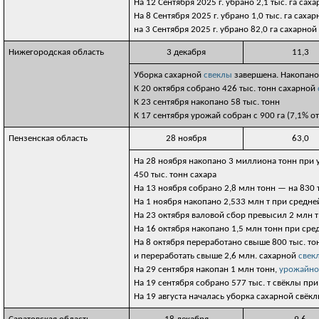
На 12 Сентября 2025 г. убрано 2,1 тыс. га сах
На 8 Сентября 2025 г. убрано 1,0 тыс. га саха
на 3 Сентября 2025 г. убрано 82,0 га сахарной
Нижегородская область
3 декабря
11,3
Уборка сахарной
свеклы
завершена. Накопано 
К 20 октября собрано 426 тыс. тонн сахарной
К 23 сентября накопано 58 тыс. тонн
К 17 сентября урожай собран с 900 га (7,1% от
Пензенская область
28 ноября
63,0
На 28 ноября накопано 3 миллиона тонн при 
450 тыс. тонн сахара
На 13 ноября собрано 2,8 млн тонн — на 830
На 1 ноября накопано 2,533 млн т при средне
На 23 октября валовой сбор превысил 2 млн т
На 16 октября накопано 1,5 млн тонн при сре
На 8 октября переработано свыше 800 тыс. т
и переработать свыше 2,6 млн. сахарной
свек
На 29 сентября накопан 1 млн тонн,
урожайно
На 19 сентября собрано 577 тыс. т свёклы пр
На 19 августа началась уборка сахарной свёкл