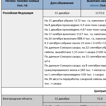
Регион/ посеяно озимых
Выкопано сах
Дата обновления
(тыс. га)
свеклы
(тыс.
Российская Федерация
15 декабря
1172,0
На 15 декабря убрано 1172 тыс. га, накопано 
На 8 декабря произаедено 4,9 млн тонн сахар
На 1 декабря произведено 4,67 млн тонн саха
На 17 ноября выкопано 1127 тыс. га, накопан
На 20 октября выкопано 888,4 тыс. га, накопа
К 2 октября собрано около 23 млн т (+14% г/г
По данным Союзроссахара, на 22 сентября убр
свёклы, выработано 1,55 млн т сахара (+100 тыс
По данным Союзроссахара, на 15 сентября вы
ц/га
По данным Союзроссахара, на 8 сентября пер
гранулированного жома и 260 тыс. т мелассы
на 1 сентября произведено 530 тыс. т сахара
На 18 августа переработку сахарной свёклы ве
тыс. т сахара
Централ
Белгородская область
12 декабря
72,0