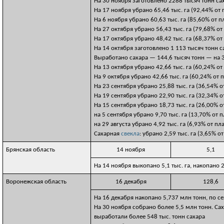
На 30 ноября заготовлено 2288 тысяч тонн с
На 17 ноября убрано 65,46 тыс. га (92,44% от 
На 6 ноября убрано 60,63 тыс. га (85,60% от п
На 27 октября убрано 56,43 тыс. га (79,68% от
На 17 октября убрано 48,42 тыс. га (68,37% от
На 14 октября заготовлено 1 113 тысяч тонн 
Выработано сахара — 144,6 тысяч тонн — на 3
На 13 октября убрано 42,66 тыс. га (60,24% от
На 9 октября убрано 42,66 тыс. га (60,24% от 
На 23 сентября убрано 25,88 тыс. га (36,54% о
На 19 сентября убрано 22,90 тыс. га (32,34% о
На 15 сентября убрано 18,73 тыс. га (26,00% о
на 5 сентября убрано 9,70 тыс. га (13,70% от 
на 29 августа убрано 4,92 тыс. га (6,93% от п
Сахарная
свекла
: убрано 2,59 тыс. га (3,65% о
Брянская область
14 ноября
5,1
На 14 ноября выкопано 5,1 тыс. га, накопано 
Воронежская область
16 декабря
128,6
На 16 декабря накопано 5,737 млн тонн, по с
На 30 ноября собрано более 5,5 млн тонн. Са
выработали более 548 тыс. тонн сахара