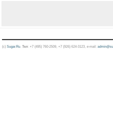
(c)
Sugar.Ru
.
Тел
: +7 (495) 760-2509, +7 (926) 624-3123, e-mail:
admin@sug