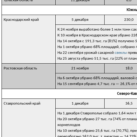
Тульская область
11 декабря
8,0
Южны
Краснодарский край
5 декабря
230,0
К 24 ноября выработано более 1 млн тонн сах
К 10 ноября в Краснодарском крае убрано 226
На 14 октября с 191,3 тыс. га (81%) получено 
На 1 октября убрано 68% площадей, собрано 4
На 22 сентября урожай сахарной
свеклы
превы
На 25 августа убрано 51,5 тыс. га (22% от план
Ростовская область
21 ноября
18,0
На 6 октября убрано 68% площадей, валовой с
На 15 сентября убрано 4,7 тыс. га — 26,1% от п
Северо-Кав
Ставропольский край
1 декабря
36,5
На 1 декабря Ставрополье собрало 1,64 млн т
На 20 октября убрано 27 тыс. га (74% от плана
корнеплодов
На 10 октября убрано 25,6 тыс. га (70,7%), пр
переработано 262,0 тыс. т, дигестия — 14,72%