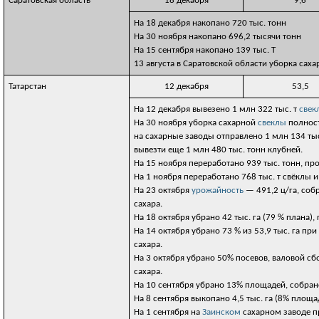
Саратовская область
18 декабря
9,6
На 18 декабря накопано 720 тыс. тонн
На 30 ноября накопано 696,2 тысячи тонн
На 15 сентября накопано 139 тыс. Т
13 августа в Саратовской области уборка саха
Татарстан
12 декабря
53,5
На 12 декабря вывезено 1 млн 322 тыс. т
свек
На 30 ноября уборка сахарной
свеклы
полност
на сахарные заводы отправлено 1 млн 134 тыс.
вывезти еще 1 млн 480 тыс. тонн клубней.
На 15 ноября переработано 939 тыс. тонн, пр
На 1 ноября переработано 768 тыс. т свёклы и
На 23 октября
урожайность
— 491,2 ц/га, собр
сахара.
На 18 октября убрано 42 тыс. га (79 % плана),
На 14 октября убрано 73 % из 53,9 тыс. га при
сахара.
На 3 октября убрано 50% посевов, валовой сбо
сахара.
На 10 сентября убрано 13% площадей, собрано
На 8 сентября выкопано 4,5 тыс. га (8% площа
На 1 сентября на
Заинском
сахарном заводе п