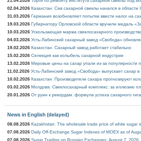
21.04.2026
Торги по ремонту института сахарной свеклы под В
02.04.2026
Казахстан: Сев сахарной свеклы начался в области 
31.03.2026
Германия возобновляет попытки ввести налог на сах
19.03.2026
Губернатору Орловской области вручили медаль «За
10.03.2026
Ускользающая маржа свеклосахарного производства
04.03.2026
Усть-Лабинский сахарный завод «Свобода» обновля
19.02.2026
Казахстан: Сахарный завод работает стабильно
15.02.2026
Селекция как колыбель сахарной индустрии
13.02.2026
Мировые цены на сахар упали из-за популярности 
11.02.2026
Усть-Лабинский завод «Свобода» выпускает сахар в 
10.02.2026
Казахстан: Производители сахара прогнозируют кол
03.02.2026
Молдова: Свеклосахарный комплекс: за иллюзию пл
20.01.2026
От руин к рекордам: формула успеха сахарного гиг
News in English (delayed)
08.08.2026
Kazakhstan: The wholesale trade price of white sugar i
07.08.2026
Daily Off-Exchange Sugar Indexes of MOEX as of Augu
07.08.2026
Sugar Trading on Russian Exchanges: August 7, 2026