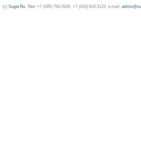
(c)
Sugar.Ru
.
Тел
: +7 (495) 760-2509, +7 (926) 624-3123, e-mail:
admin@sug