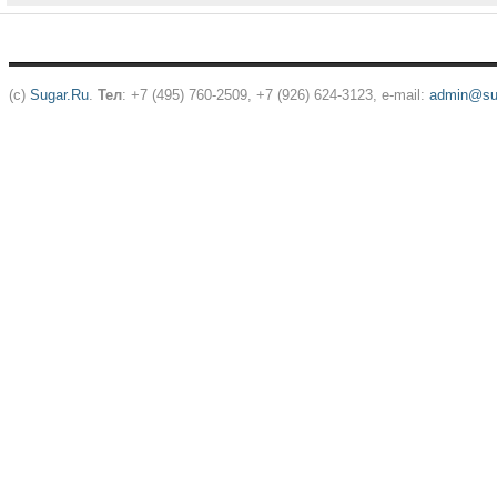
(c)
Sugar.Ru
.
Тел
: +7 (495) 760-2509, +7 (926) 624-3123, e-mail:
admin@sug