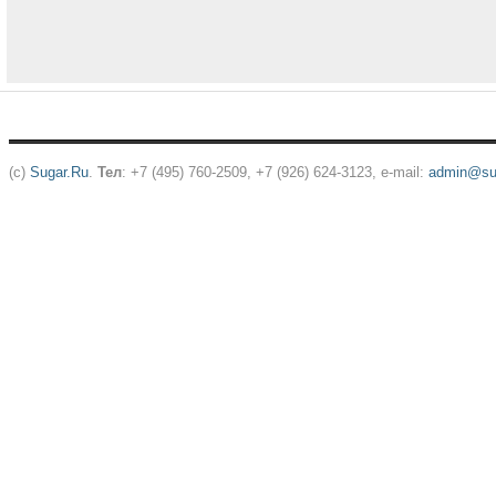
(c)
Sugar.Ru
.
Тел
: +7 (495) 760-2509, +7 (926) 624-3123, e-mail:
admin@sug