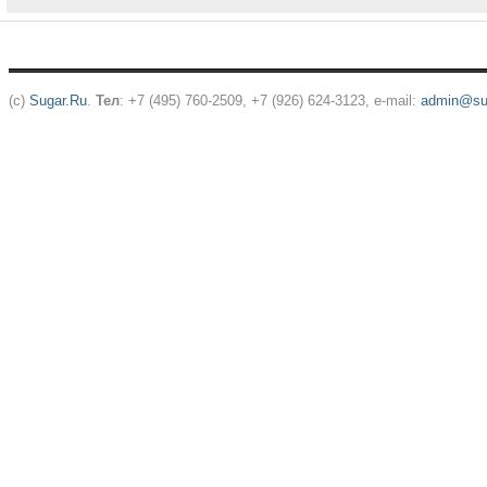
(c)
Sugar.Ru
.
Тел
: +7 (495) 760-2509, +7 (926) 624-3123, e-mail:
admin@sug