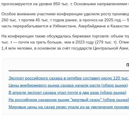
прогнозируются на уровне 850 тыс. т. Основными направлениями 
Особое внимание участники конференции уделили росту производс
260 тыс. т против 45 тыс. т годом ранее, а прогноз на 2025 год — 
часть перерабатывается в Узбекистане, Азербайджане и Казахстан
На конференции также обсуждалась биржевая торговля: объем то
тыс. т — почти на треть больше, чем в 2023 году (279 тыс. т). О
1,4 млн человек, в основном за счёт государств Центральной Азии
П
Экспорт российского сахара в октябре составил около 120 тыс.
Цены внебиржевого рынка сахара начали расти (обзор рынка)
В апреле экспорт сахара упал почти в два раза (обзор рынка)
На российском сахарном рынке "мертвый сезон" (обзор рынка
Мировые цены на сахар резко упали из-за увеличения произво