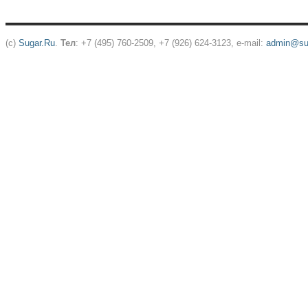
(c)
Sugar.Ru
.
Тел
: +7 (495) 760-2509, +7 (926) 624-3123, e-mail:
admin@sug