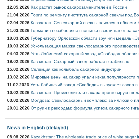
12.05.2026
Как растет рынок сахарозаменителей в России
21.04.2026
Торги по ремонту института сахарной свеклы под В
02.04.2026
Казахстан: Сев сахарной свеклы начался в области 
31.03.2026
Германия возобновляет попытки ввести налог на сах
19.03.2026
Губернатору Орловской области вручили медаль «За
10.03.2026
Ускользающая маржа свеклосахарного производства
04.03.2026
Усть-Лабинский сахарный завод «Свобода» обновля
19.02.2026
Казахстан: Сахарный завод работает стабильно
15.02.2026
Селекция как колыбель сахарной индустрии
13.02.2026
Мировые цены на сахар упали из-за популярности 
11.02.2026
Усть-Лабинский завод «Свобода» выпускает сахар в 
10.02.2026
Казахстан: Производители сахара прогнозируют кол
03.02.2026
Молдова: Свеклосахарный комплекс: за иллюзию пл
20.01.2026
От руин к рекордам: формула успеха сахарного гиг
News in English (delayed)
08.08.2026
Kazakhstan: The wholesale trade price of white sugar i