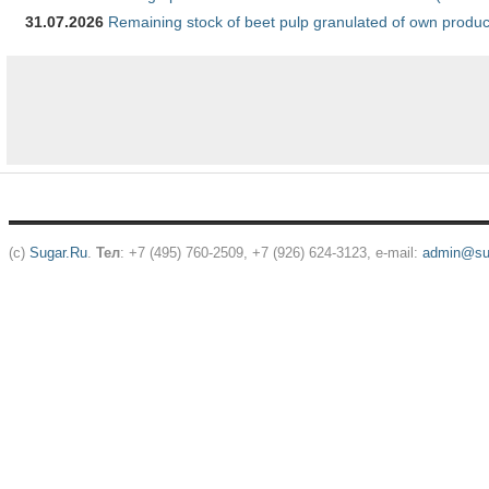
31.07.2026
Remaining stock of beet pulp granulated of own produc
(c)
Sugar.Ru
.
Тел
: +7 (495) 760-2509, +7 (926) 624-3123, e-mail:
admin@sug