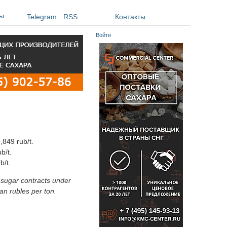
ы
Telegram
RSS
Контакты
Войти
,849 rub/t.
b/t.
b/t.
 sugar contracts under
an rubles per ton.