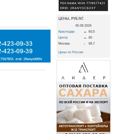
ЦЕНЫ, РУБ/КГ.
05.08.2026
Краснодар
↔
60,5
Центр
↔
60
Москва
↓
68,7
Цены по России