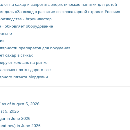
лог на сахар и запретить энергетические напитки для детей
медаль «За вклад в развитие свеклосахарной отрасли России»
оизводства - Агроинвестор
а» обновляет оборудование
бильно
рии
улярности препаратов для похудения
т сахар в стиках
зируют коллапс на рынке
иллюзию платят дорого все
арного гиганта Мордовии
 as of August 5, 2026
st 5, 2026
gar in June 2026
 and raw) in June 2026