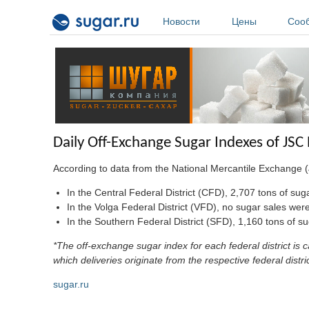
Перейти к основному содержанию
Новости
Цены
Соо
Daily Off-Exchange Sugar Indexes of JS
According to data from the National Mercantile Exchange 
In the Central Federal District (CFD), 2,707 tons of su
In the Volga Federal District (VFD), no sugar sales we
In the Southern Federal District (SFD), 1,160 tons of s
*The off-exchange sugar index for each federal district i
which deliveries originate from the respective federal dist
sugar.ru