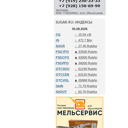
SUGAR.RU: ИНДЕКСЫ
05.08.2026
#11
↑
15.04 c/ft
#5
↑
472.7 $/tn
SUGR
↑
27.46 Rub/kg
FSGYFO
∎
63500 Rub/tn
FSGCFO
∎
63000 Rub/tn
FSGPFO
∎
66000 Rub/tn
OTCSOU
↓
61248 Rub/tn
OTCCEN
↓
63120 Rub/tn
OTCVOL
∎
65868 Rub/tn
SAIN
↓
71.79 Rub/kg
SAOUT
↑
62.76 Rub/kg