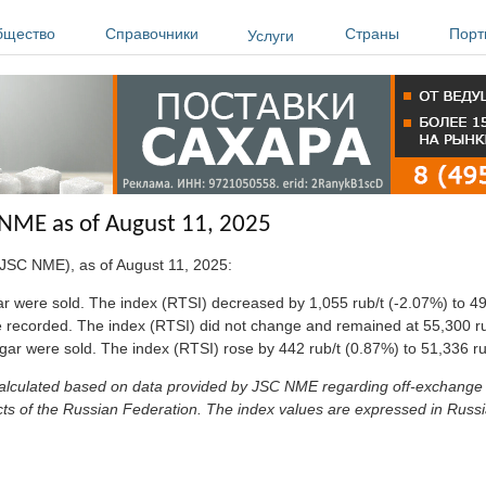
бщество
Справочники
Страны
Порт
Услуги
C NME as of August 11, 2025
(JSC NME), as of August 11, 2025:
gar were sold. The index (RTSI) decreased by 1,055 rub/t (-2.07%) to 49
re recorded. The index (RTSI) did not change and remained at 55,300 ru
ugar were sold. The index (RTSI) rose by 442 rub/t (0.87%) to 51,336 ru
s calculated based on data provided by JSC NME regarding off-exchange
ricts of the Russian Federation. The index values are expressed in Russi