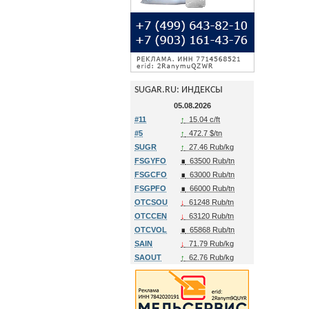
SUGAR.RU: ИНДЕКСЫ
05.08.2026
#11
↑
15.04 c/ft
#5
↑
472.7 $/tn
SUGR
↑
27.46 Rub/kg
FSGYFO
∎
63500 Rub/tn
FSGCFO
∎
63000 Rub/tn
FSGPFO
∎
66000 Rub/tn
OTCSOU
↓
61248 Rub/tn
OTCCEN
↓
63120 Rub/tn
OTCVOL
∎
65868 Rub/tn
SAIN
↓
71.79 Rub/kg
SAOUT
↑
62.76 Rub/kg