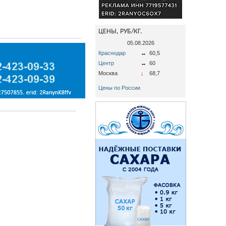
ЦЕНЫ, РУБ/КГ.
05.08.2026
Краснодар
↔
60,5
Центр
↔
60
Москва
↓
68,7
Цены по России