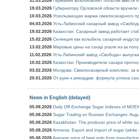
31.03.2026
Германия возобновляет попытки ввести на
19.03.2026
Губернатору Орловской области вручили 
10.03.2026
Ускользающая маржа свеклосахарного пр
04.03.2026
Усть-Лабинский сахарный завод «Свобод
19.02.2026
Казахстан: Сахарный завод работает ста
15.02.2026
Селекция как колыбель сахарной индуст
13.02.2026
Мировые цены на сахар упали из-за поп
11.02.2026
Усть-Лабинский завод «Свобода» выпускае
10.02.2026
Казахстан: Производители сахара прогно
03.02.2026
Молдова: Свеклосахарный комплекс: за 
20.01.2026
От руин к рекордам: формула успеха сах
News in English (delayed)
05.08.2026
Daily Off-Exchange Sugar Indexes of MOEX
05.08.2026
Sugar Trading on Russian Exchanges: Augu
05.08.2026
Kazakhstan: The producer price of white su
05.08.2026
Armenia: Export and import of sugar (white
05.08.2026
Average price of beet pulp from manufactur