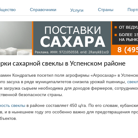
бщество
Справочники
Страны
Порт
Услуги
рки сахарной свеклы в Успенском районе
амин Кондратьев посетил поля агрофирмы «Агросахар» в Успенск
что засуха в ряде муниципалитетов снизила урожай пшеницы,
свек
ая загрузка сырьем необходима для доходов фермеров, сотруднико
ственной безопасности страны.
ность
свеклы
в районе составляет 450 ц/га. По его словам, кубанск
в, и в нынешнем году это особенно важно для предотвращения про
бъектов.