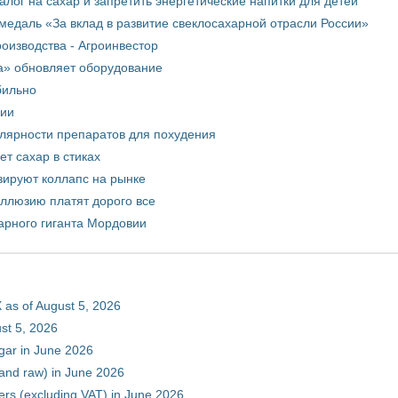
лог на сахар и запретить энергетические напитки для детей
медаль «За вклад в развитие свеклосахарной отрасли России»
оизводства - Агроинвестор
а» обновляет оборудование
бильно
рии
улярности препаратов для похудения
т сахар в стиках
зируют коллапс на рынке
иллюзию платят дорого все
арного гиганта Мордовии
 as of August 5, 2026
st 5, 2026
gar in June 2026
 and raw) in June 2026
ers (excluding VAT) in June 2026