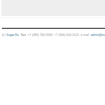
(c)
Sugar.Ru
.
Тел
: +7 (495) 760-2509, +7 (926) 624-3123, e-mail:
admin@sug