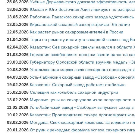
25.06.2026
Учёные Державинского доказали эффективность ме
18.06.2026
Южная и Юго-Восточная Азия лидируют по распрост
13.05.2026
Работники Раевского сахарного завода удостоились
13.05.2026
Кирсановский сахарный завод встречает 65-летие
12.05.2026
Как растет рынок сахарозаменителей в России
21.04.2026
Торги по ремонту института сахарной свеклы под В
02.04.2026
Казахстан: Сев сахарной свеклы начался в области 
31.03.2026
Германия возобновляет попытки ввести налог на сах
19.03.2026
Губернатору Орловской области вручили медаль «За
10.03.2026
Ускользающая маржа свеклосахарного производства
04.03.2026
Усть-Лабинский сахарный завод «Свобода» обновля
19.02.2026
Казахстан: Сахарный завод работает стабильно
15.02.2026
Селекция как колыбель сахарной индустрии
13.02.2026
Мировые цены на сахар упали из-за популярности 
11.02.2026
Усть-Лабинский завод «Свобода» выпускает сахар в 
10.02.2026
Казахстан: Производители сахара прогнозируют кол
03.02.2026
Молдова: Свеклосахарный комплекс: за иллюзию пл
20.01.2026
От руин к рекордам: формула успеха сахарного гиг